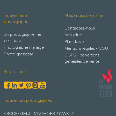
Trouver mon
Mieux nous connaître
photographe
Contactez-nous
Un photographe me
Actualités
contacte
Plan du site
Photographe mariage
Mentions légales - CGU
Photo grossesse
CGPS - conditions
générales de vente
Suivez-nous
Trouver nos photographes
A
B
C
D
E
F
G
H
I
J
K
L
M
N
O
P
Q
R
S
T
U
V
W
X
Y
Z