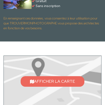
Gratuit
Sans inscription
En renseignant ces données, vous consentez à leur utilisation pour
que TROUVERMONPHOTOGRAPHE vous propose des architectes
en fonction de vos besoins.
AFFICHER LA CARTE