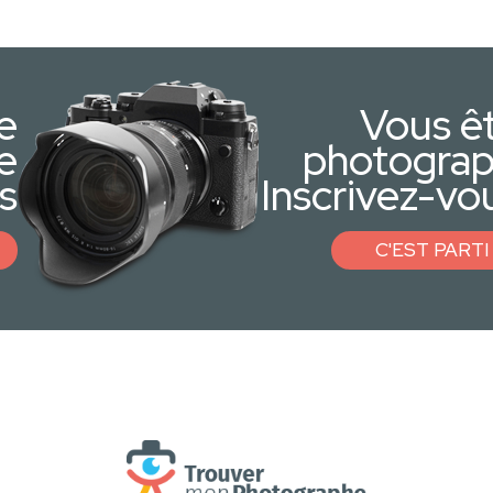
e
Vous ê
e
photogra
s
Inscrivez-vou
C'EST PARTI 