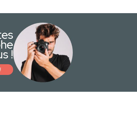
tes
phe
s !
!