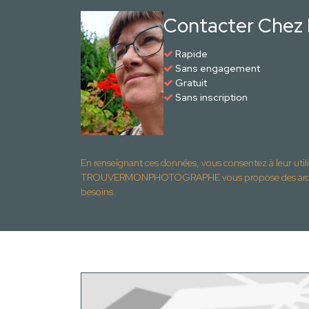
Contacter Chez B
Rapide
Sans engagement
Gratuit
Sans inscription
En renseignant ces données, vous consentez à leur util
TROUVERMONPHOTOGRAPHE vous propose des archite
besoins.