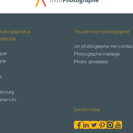
hotographes à
Trouver mon photographe
rnational
Un photographe me contac
que
Photographe mariage
gne
Photo grossesse
e
mbourg
ume-Uni
e
Suivez-nous