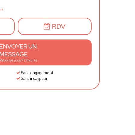
on
RDV
ENVOYER UN
MESSAGE
Réponse sous 72 heures
Sans engagement
Sans inscription