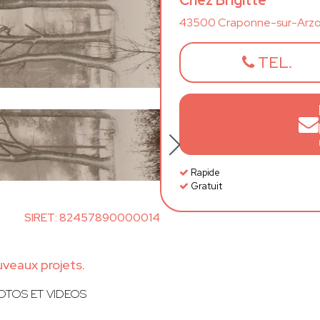
Chez Brigitte
43500 Craponne-sur-Arz
TEL.
Rapide
Gratuit
SIRET: 82457890000014
uveaux projets.
OTOS ET VIDEOS