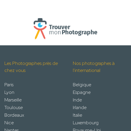
Les Photographes près de
Nos photographes à
chez vous
l'international
Paris
Belgique
Lyon
Espagne
Marseille
Inde
Toulouse
Irlande
Bordeaux
Italie
Nice
Luxembourg
Nantes
Royaume-Uni