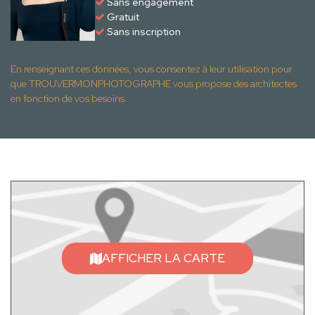
Sans engagement
Gratuit
Sans inscription
En renseignant ces données, vous consentez à leur utilisation pour
que TROUVERMONPHOTOGRAPHE vous propose des architectes
en fonction de vos besoins.
AFFICHER LA CARTE