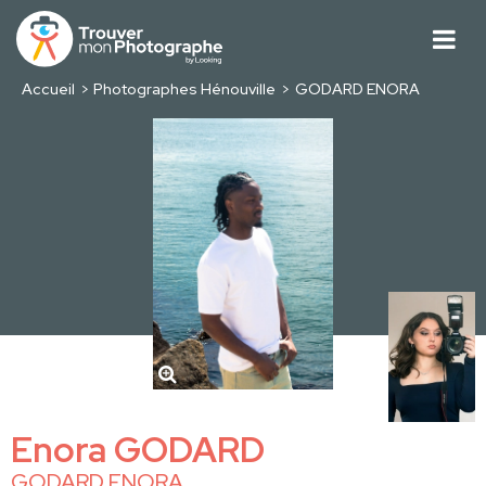
Accueil
Photographes Hénouville
GODARD ENORA
Enora GODARD
GODARD ENORA