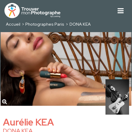
Accueil
Photographes Paris
DONA KEA
Aurélie KEA
DONA KEA