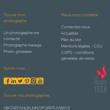
Trouver mon
Mieux nous connaître
photographe
Contactez-nous
Un photographe me
Actualités
contacte
Plan du site
Photographe mariage
Mentions légales - CGU
Photo grossesse
CGPS - conditions
générales de vente
Suivez-nous
Trouver nos photographes
A
B
C
D
E
F
G
H
I
J
K
L
M
N
O
P
Q
R
S
T
U
V
W
X
Y
Z