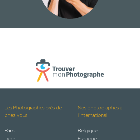
Les Photographes près de
Nos photographes à
chez vous
l'international
Paris
Belgique
Lyon
Espagne