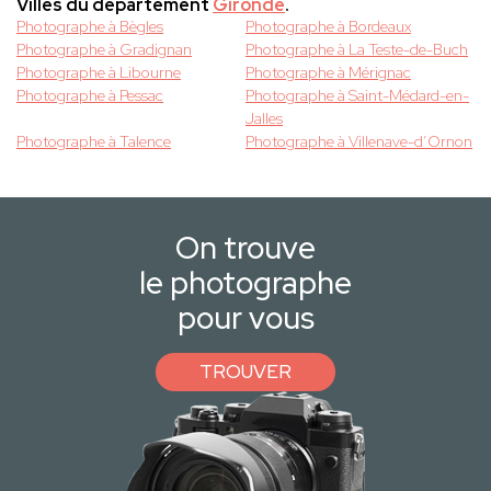
Villes du département
Gironde
.
Photographe à Bègles
Photographe à Bordeaux
Photographe à Gradignan
Photographe à La Teste-de-Buch
Photographe à Libourne
Photographe à Mérignac
Photographe à Pessac
Photographe à Saint-Médard-en-
Jalles
Photographe à Talence
Photographe à Villenave-d’Ornon
On trouve
le photographe
pour vous
TROUVER