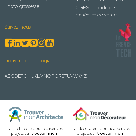
Photo grossesse
CGPS - conditions
générales de vente
Suivez-nous
Trouver nos photographes
A
B
C
D
E
F
G
H
I
J
K
L
M
N
O
P
Q
R
S
T
U
V
W
X
Y
Z
Un architecte pour réaliser vos
Un décorateur pour réaliser vos
projets sur
trouver-mon-
projets sur
trouver-mon-