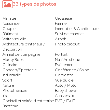
33 types de photos
Mariage
Grossesse
Naissance
Famille
Couple
Immobilier & Architecture
Bâtiment
Suivi de chantier
Visite virtuelle
Airbnb
Architecture d'intérieur /
Photo produit
Décoration
Animal de compagnie
Portrait
Mode/Book
Nu / Artistique
Culinaire
Evènement
Concert/Spectacle
Conférence / Salon
Industrielle
Corporate
Sport
Vue du ciel
Nature
Auto / Moto
Photothérapie
Baby shower
Iris
Anniversaire
Cocktail et soirée d'entreprise
EVG / EVJF
Baptême