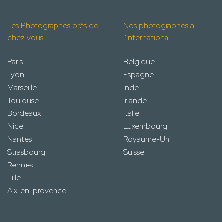
Les Photographes près de
Nos photographes à
chez vous
l'international
Paris
Belgique
Lyon
Espagne
Marseille
Inde
Toulouse
Irlande
Bordeaux
Italie
Nice
Luxembourg
Nantes
Royaume-Uni
Strasbourg
Suisse
Rennes
Lille
Aix-en-provence