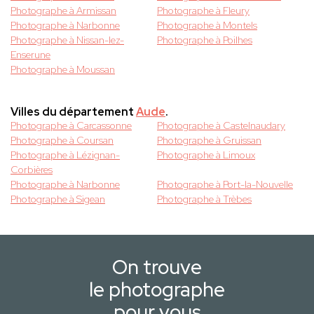
Photographe à Armissan
Photographe à Fleury
Photographe à Narbonne
Photographe à Montels
Photographe à Nissan-lez-
Photographe à Poilhes
Enserune
Photographe à Moussan
Villes du département
Aude
.
Photographe à Carcassonne
Photographe à Castelnaudary
Photographe à Coursan
Photographe à Gruissan
Photographe à Lézignan-
Photographe à Limoux
Corbières
Photographe à Narbonne
Photographe à Port-la-Nouvelle
Photographe à Sigean
Photographe à Trèbes
On trouve
le photographe
pour vous