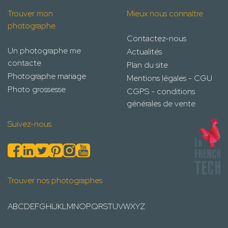
Trouver mon
Mieux nous connaître
photographe
Contactez-nous
Un photographe me
Actualités
contacte
Plan du site
Photographe mariage
Mentions légales - CGU
Photo grossesse
CGPS - conditions
générales de vente
Suivez-nous
Trouver nos photographes
A
B
C
D
E
F
G
H
I
J
K
L
M
N
O
P
Q
R
S
T
U
V
W
X
Y
Z