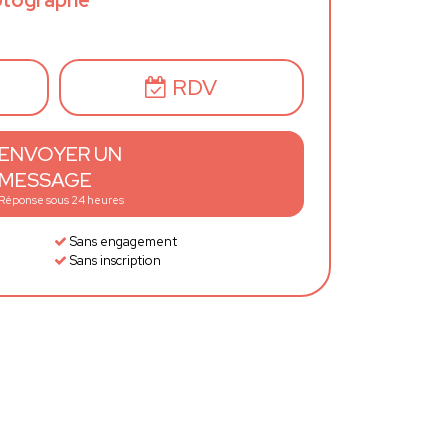
hotographe
RDV
ENVOYER UN
MESSAGE
Réponse sous 24 heures
Sans engagement
Sans inscription