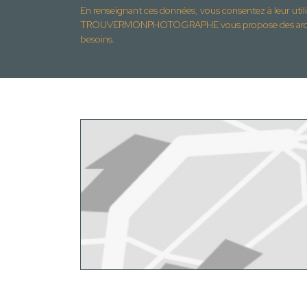
En renseignant ces données, vous consentez à leur util
TROUVERMONPHOTOGRAPHE vous propose des archite
besoins.