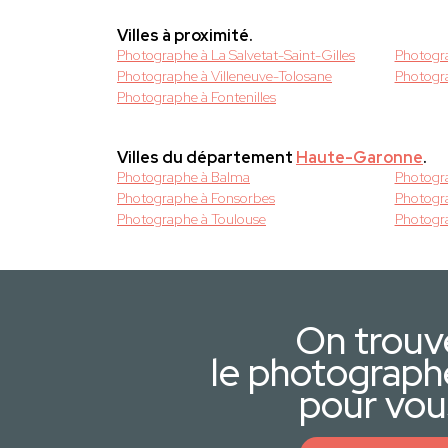
Villes à proximité.
Photographe à La Salvetat-Saint-Gilles
Photogr
Photographe à Villeneuve-Tolosane
Photogr
Photographe à Fontenilles
Villes du département
Haute-Garonne
.
Photographe à Balma
Photogr
Photographe à Fonsorbes
Photogr
Photographe à Toulouse
Photogra
On trouv
le photograph
pour vou