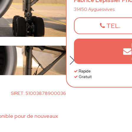
Fabrice Lépissier P
31450 Ayguesvives
TEL.
Rapide
Gratuit
SIRET: 51003878900036
onible pour de nouveaux