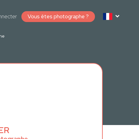
nnecter
Vous êtes photographe ?
phe
IER