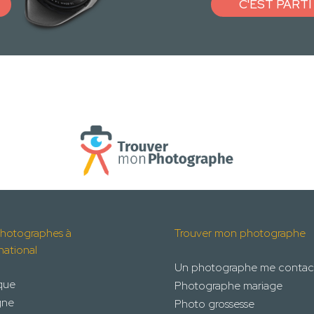
C'EST PARTI 
hotographes à
Trouver mon photographe
rnational
Un photographe me contac
que
Photographe mariage
gne
Photo grossesse