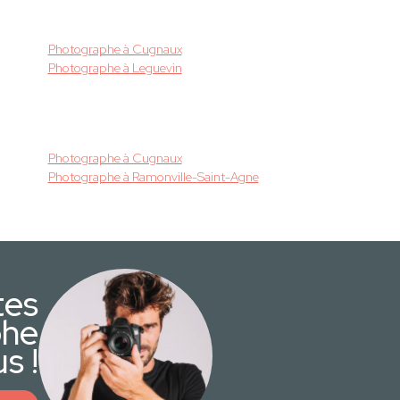
Photographe à Cugnaux
Photographe à Leguevin
Photographe à Cugnaux
Photographe à Ramonville-Saint-Agne
tes
phe
s !