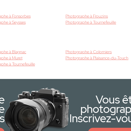
aphe à Fonsorbes
Photographe à Frouzins
aphe à Seysses
Photographe à Tournefeuille
aphe à Blagnac
Photographe à Colomiers
aphe à Muret
Photographe à Plaisance-du-Touch
phe à Tournefeuille
e
Vous ê
e
photogra
s
Inscrivez-vou