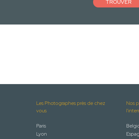
TROUVER
Les Photographes près de chez
Nos p
vous
l'inte
Paris
Belgi
Lyon
Espa