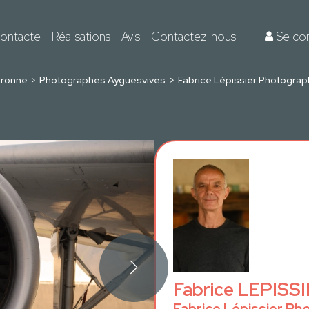
ontacte
Réalisations
Avis
Contactez-nous
Se co
ronne
Photographes Ayguesvives
Fabrice Lépissier Photogra
Fabrice LEPISS