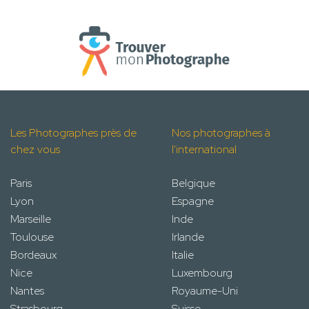
Les Photographes près de
Nos photographes à
chez vous
l'international
Paris
Belgique
Lyon
Espagne
Marseille
Inde
Toulouse
Irlande
Bordeaux
Italie
Nice
Luxembourg
Nantes
Royaume-Uni
Strasbourg
Suisse