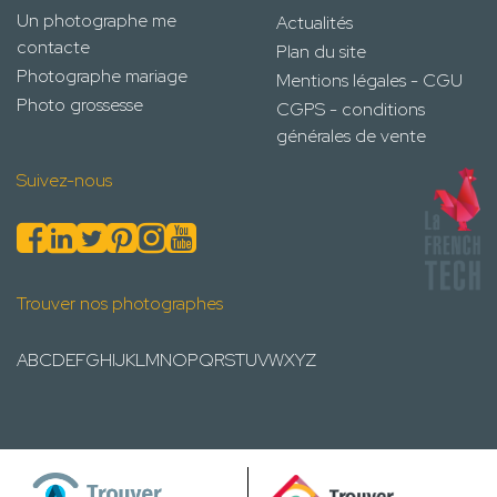
Un photographe me
Actualités
contacte
Plan du site
Photographe mariage
Mentions légales - CGU
Photo grossesse
CGPS - conditions
générales de vente
Suivez-nous
Trouver nos photographes
A
B
C
D
E
F
G
H
I
J
K
L
M
N
O
P
Q
R
S
T
U
V
W
X
Y
Z