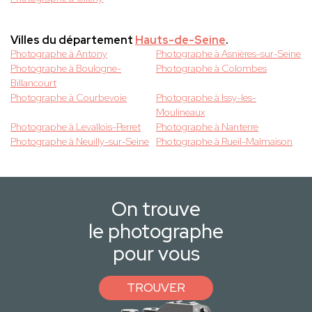
Villes du département
Hauts-de-Seine
.
Photographe à Antony
Photographe à Asnières-sur-Seine
Photographe à Boulogne-
Photographe à Colombes
Billancourt
Photographe à Courbevoie
Photographe à Issy-les-
Moulineaux
Photographe à Levallois-Perret
Photographe à Nanterre
Photographe à Neuilly-sur-Seine
Photographe à Rueil-Malmaison
On trouve
le photographe
pour vous
TROUVER