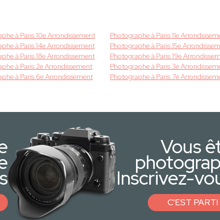
phe à Paris 10e Arrondissement
Photographe à Paris 11e Arrondissem
phe à Paris 14e Arrondissement
Photographe à Paris 15e Arrondisse
phe à Paris 18e Arrondissement
Photographe à Paris 19e Arrondisse
phe à Paris 2e Arrondissement
Photographe à Paris 3e Arrondissem
phe à Paris 6e Arrondissement
Photographe à Paris 7e Arrondissem
e
Vous ê
e
photogra
s
Inscrivez-vou
C'EST PARTI 