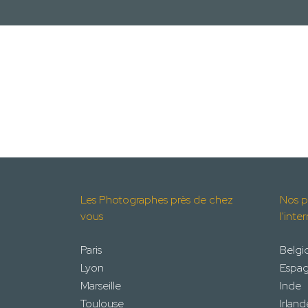
Les Photographes près de chez
Nos p
vous
l'inte
Paris
Belgi
Lyon
Espa
Marseille
Inde
Toulouse
Irland