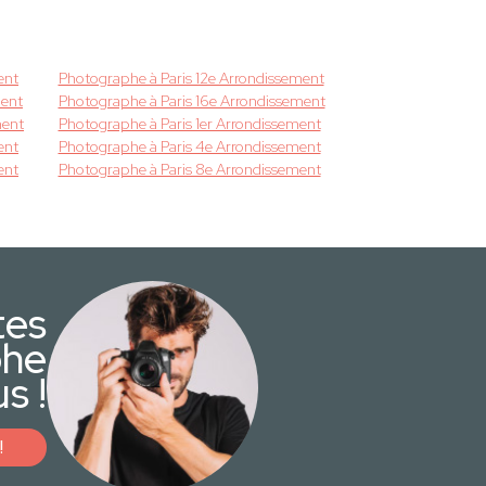
ent
Photographe à Paris 12e Arrondissement
ment
Photographe à Paris 16e Arrondissement
ment
Photographe à Paris 1er Arrondissement
ent
Photographe à Paris 4e Arrondissement
ent
Photographe à Paris 8e Arrondissement
tes
phe
s !
!