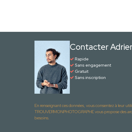
Contacter Adri
Rapide
Sans engagement
Gratuit
Sans inscription
En renseignant ces données, vous consentez à leur util
TROUVERMONPHOTOGRAPHE vous propose des archite
besoins.