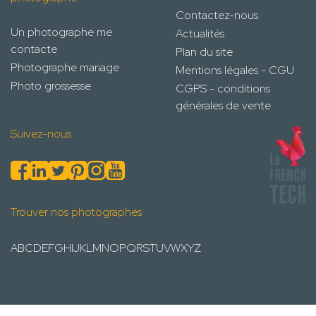
Contactez-nous
Un photographe me
Actualités
contacte
Plan du site
Photographe mariage
Mentions légales - CGU
Photo grossesse
CGPS - conditions
générales de vente
Suivez-nous
Trouver nos photographes
A
B
C
D
E
F
G
H
I
J
K
L
M
N
O
P
Q
R
S
T
U
V
W
X
Y
Z