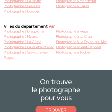
Photographe à La Motte
Photographe à Montferrat
Photographe à Les Arcs
Photographe à Callas
Photographe à Lorgues
Villes du département
Var
.
Photographe à Draguignan
Photographe à Fréjus
Photographe à Hyères
Photographe à La Crau
Photographe à La Garde
Photographe à La Seyne-sur-Mer
Photographe à La Valette-du-Var
Photographe à Saint-Raphaël
Photographe à Six-Fours-les-
Photographe à Toulon
Plages
On trouve
le photographe
pour vous
TROUVER