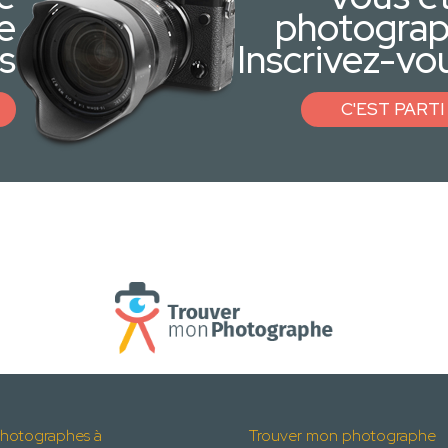
e
photogra
s
Inscrivez-vou
C'EST PARTI 
hotographes à
Trouver mon photographe