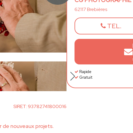
CG PHOTOGRAPHIE
62117 Brebières
TEL.
Rapide
Gratuit
SIRET: 93782741800016
de nouveaux projets.