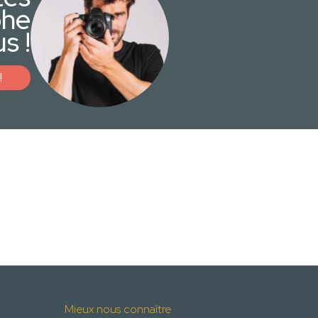
phe
s !
!
Mieux nous connaître