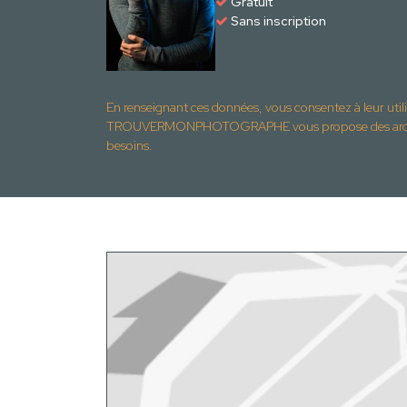
Gratuit
Sans inscription
En renseignant ces données, vous consentez à leur util
TROUVERMONPHOTOGRAPHE vous propose des archite
besoins.