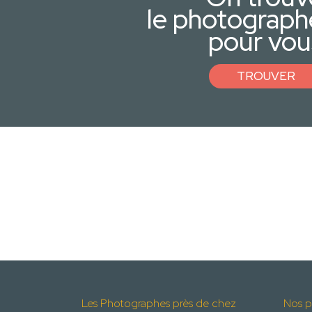
le photograph
pour vou
TROUVER
Les Photographes près de chez
Nos p