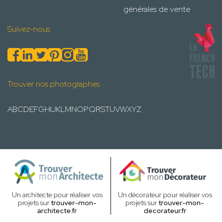
générales de vente
Suivez-nous
Trouver nos photographes
A
B
C
D
E
F
G
H
I
J
K
L
M
N
O
P
Q
R
S
T
U
V
W
X
Y
Z
Un architecte pour réaliser vos
Un décorateur pour réaliser vos
projets sur
trouver-mon-
projets sur
trouver-mon-
architecte.fr
decorateur.fr