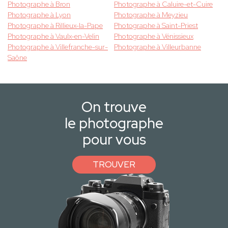
Photographe à Bron
Photographe à Caluire-et-Cuire
Photographe à Lyon
Photographe à Meyzieu
Photographe à Rillieux-la-Pape
Photographe à Saint-Priest
Photographe à Vaulx-en-Velin
Photographe à Vénissieux
Photographe à Villefranche-sur-
Photographe à Villeurbanne
Saône
On trouve
le photographe
pour vous
TROUVER