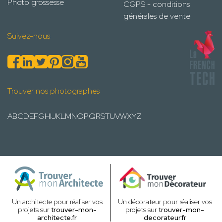
Photo grossesse
CGPS - conditions
générales de vente
Suivez-nous
Trouver nos photographes
A
B
C
D
E
F
G
H
I
J
K
L
M
N
O
P
Q
R
S
T
U
V
W
X
Y
Z
Un architecte pour réaliser vos
Un décorateur pour réaliser vos
projets sur
trouver-mon-
projets sur
trouver-mon-
architecte.fr
decorateur.fr