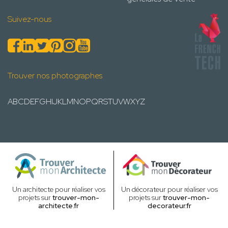
Suivez-nous
Trouver nos photographes
A
B
C
D
E
F
G
H
I
J
K
L
M
N
O
P
Q
R
S
T
U
V
W
X
Y
Z
Un architecte pour réaliser vos
Un décorateur pour réaliser vos
projets sur
trouver-mon-
projets sur
trouver-mon-
architecte.fr
decorateur.fr