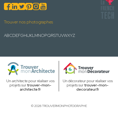
Trouver nos photographes
A
B
C
D
E
F
G
H
I
J
K
L
M
N
O
P
Q
R
S
T
U
V
W
X
Y
Z
Un architecte pour réaliser vos
Un décorateur pour réaliser vos
projets sur
trouver-mon-
projets sur
trouver-mon-
architecte.fr
decorateur.fr
© 2026 TROUVERMONPHOTOGRAPHE