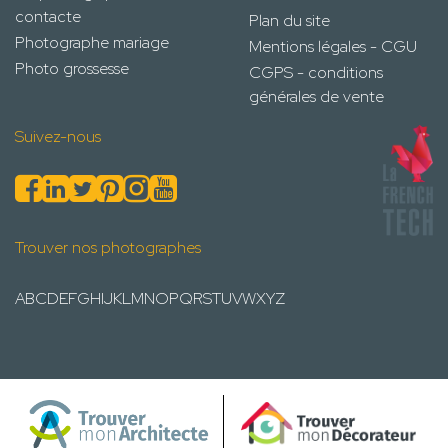
contacte
Plan du site
Photographe mariage
Mentions légales - CGU
Photo grossesse
CGPS - conditions
générales de vente
Suivez-nous
Trouver nos photographes
A
B
C
D
E
F
G
H
I
J
K
L
M
N
O
P
Q
R
S
T
U
V
W
X
Y
Z