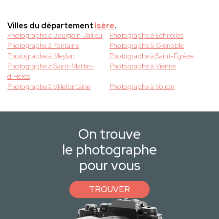
Villes du département
Isère
.
Photographe à Bourgoin-Jallieu
Photographe à Échirolles
Photographe à Fontaine
Photographe à Grenoble
Photographe à Meylan
Photographe à Saint-Égrève
Photographe à Saint-Martin-
Photographe à Vienne
d’Hères
Photographe à Villefontaine
Photographe à Voiron
On trouve
le photographe
pour vous
TROUVER