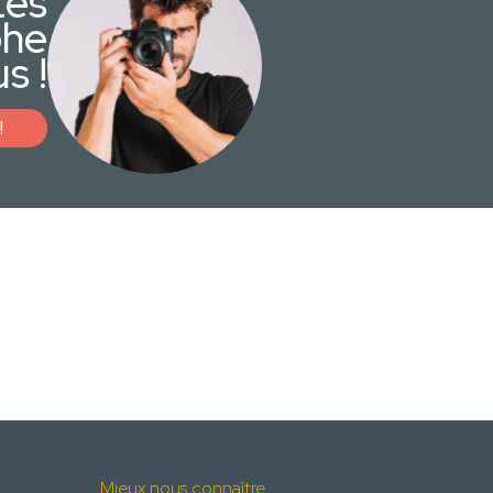
tes
phe
s !
!
Mieux nous connaître