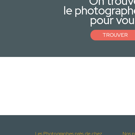
On trouv
le photograph
pour vou
TROUVER
Les Photographes près de chez
Nos p