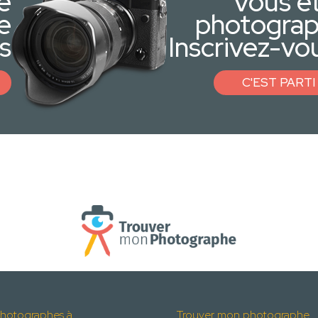
e
Vous ê
e
photogra
s
Inscrivez-vou
C'EST PARTI 
hotographes à
Trouver mon photographe