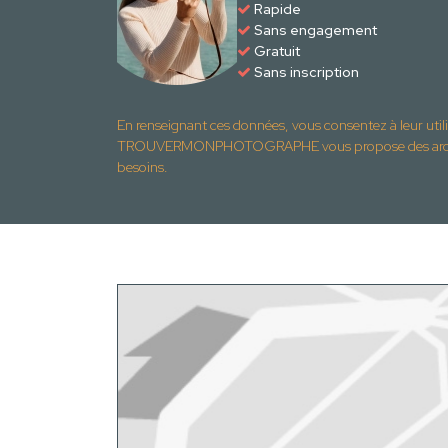
Rapide
Sans engagement
Gratuit
Sans inscription
En renseignant ces données, vous consentez à leur util
TROUVERMONPHOTOGRAPHE vous propose des archite
besoins.