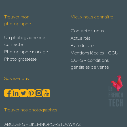
Trouver mon
Mieux nous connaître
photographe
Contactez-nous
Un photographe me
Actualités
contacte
Plan du site
Photographe mariage
Mentions légales - CGU
Photo grossesse
CGPS - conditions
générales de vente
Suivez-nous
Trouver nos photographes
A
B
C
D
E
F
G
H
I
J
K
L
M
N
O
P
Q
R
S
T
U
V
W
X
Y
Z