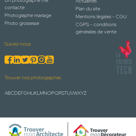
Un photographe me
Actualités
contacte
Plan du site
Photographe mariage
Mentions légales - CGU
Photo grossesse
CGPS - conditions
générales de vente
Suivez-nous
Trouver nos photographes
A
B
C
D
E
F
G
H
I
J
K
L
M
N
O
P
Q
R
S
T
U
V
W
X
Y
Z