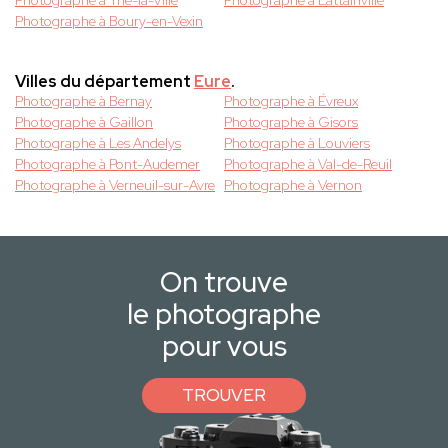
Photographe à Trie-la-Ville
Photographe à Lattainville
Photographe à Boury-en-Vexin
Villes du département
Eure
.
Photographe à Bernay
Photographe à Évreux
Photographe à Gaillon
Photographe à Gisors
Photographe à Les Andelys
Photographe à Louviers
Photographe à Pont-Audemer
Photographe à Val-de-Reuil
Photographe à Verneuil-sur-Avre
Photographe à Vernon
On trouve
le photographe
pour vous
TROUVER