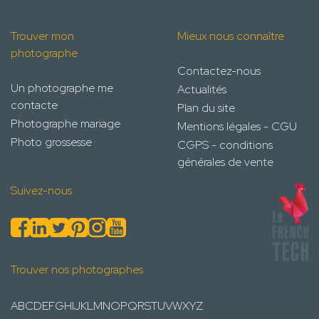
Trouver mon
Mieux nous connaître
photographe
Contactez-nous
Un photographe me
Actualités
contacte
Plan du site
Photographe mariage
Mentions légales - CGU
Photo grossesse
CGPS - conditions
générales de vente
Suivez-nous
Trouver nos photographes
A
B
C
D
E
F
G
H
I
J
K
L
M
N
O
P
Q
R
S
T
U
V
W
X
Y
Z