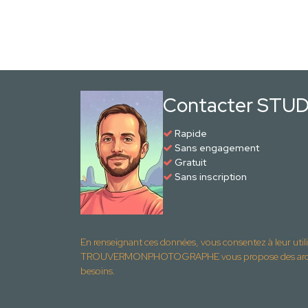
Contacter STUD
Rapide
Sans engagement
Gratuit
Sans inscription
En renseignant ces données, vous consentez à leur util
TROUVERMONPHOTOGRAPHE vous propose des archite
besoins.