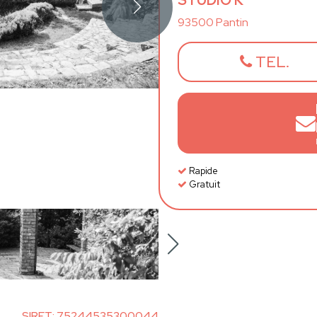
STUDIO K
93500 Pantin
TEL.
Rapide
Gratuit
SIRET: 75244535300044