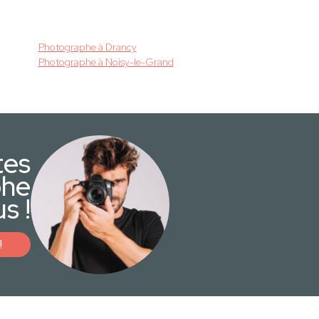
Photographe à Drancy
Photographe à Noisy-le-Grand
tes
phe
s !
!