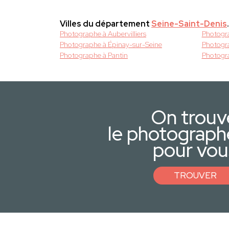
Villes du département
Seine-Saint-Denis
.
Photographe à Aubervilliers
Photogr
Photographe à Épinay-sur-Seine
Photogra
Photographe à Pantin
Photogra
On trouv
le photograph
pour vou
TROUVER