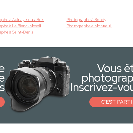
aphe à Aulnay-sous-Bois
Photographe à Bondy
phe à Le Blanc-Mesnil
Photographe à Montreuil
phe à Saint-Denis
e
Vous ê
e
photogra
s
Inscrivez-vou
C'EST PARTI 