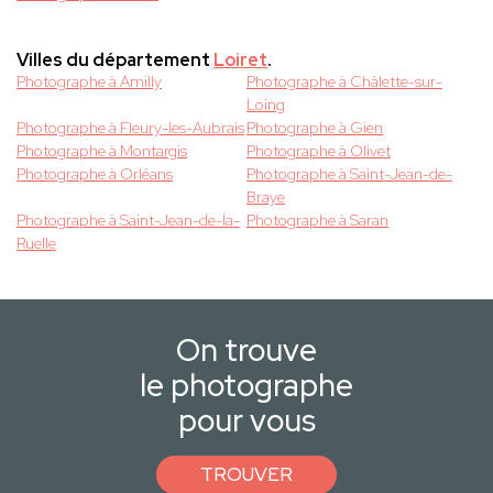
Villes du département
Loiret
.
Photographe à Amilly
Photographe à Châlette-sur-
Loing
Photographe à Fleury-les-Aubrais
Photographe à Gien
Photographe à Montargis
Photographe à Olivet
Photographe à Orléans
Photographe à Saint-Jean-de-
Braye
Photographe à Saint-Jean-de-la-
Photographe à Saran
Ruelle
On trouve
le photographe
pour vous
TROUVER