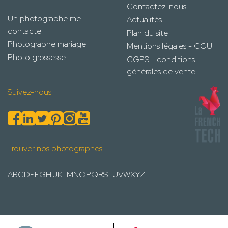
Contactez-nous
Un photographe me
Actualités
contacte
Plan du site
Photographe mariage
Mentions légales - CGU
Photo grossesse
CGPS - conditions
générales de vente
Suivez-nous
Trouver nos photographes
A
B
C
D
E
F
G
H
I
J
K
L
M
N
O
P
Q
R
S
T
U
V
W
X
Y
Z