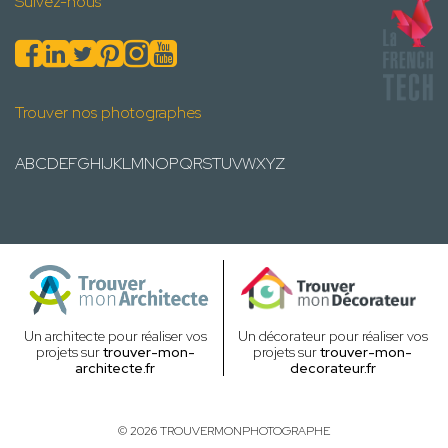
Suivez-nous
Trouver nos photographes
A
B
C
D
E
F
G
H
I
J
K
L
M
N
O
P
Q
R
S
T
U
V
W
X
Y
Z
Un architecte pour réaliser vos
Un décorateur pour réaliser vos
projets sur
trouver-mon-
projets sur
trouver-mon-
architecte.fr
decorateur.fr
© 2026 TROUVERMONPHOTOGRAPHE