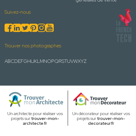
Suivez-nous
Trouver nos photographes
A
B
C
D
E
F
G
H
I
J
K
L
M
N
O
P
Q
R
S
T
U
V
W
X
Y
Z
Un architecte pour réaliser vos
Un décorateur pour réaliser vos
projets sur
trouver-mon-
projets sur
trouver-mon-
architecte.fr
decorateur.fr