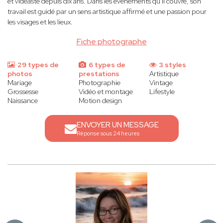
et vidéaste depuis dix ans. Dans les événements qu'il couvre, son
travail est guidé par un sens artistique affirmé et une passion pour
les visages et les lieux.
Fiche photographe
29 types de
6 types de
3 styles
photos
prestations
Artistique
Mariage
Photographie
Vintage
Grossesse
Vidéo et montage
Lifestyle
Naissance
Motion design
ENVOYER UN MESSAGE
Réponse sous 24 heures