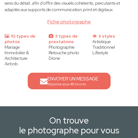
sens du détail, afin d’offrir des visuels cohérents, percutants et
adaptés aux supports de communication print et digitaux.
Fiche photographe
10 types de
3 types de
3 styles
photos
prestations
Artistique
Mariage
Photographie
Traditionnel
Immobilier &
Retouche photo
Lifestyle
Architecture
Drone
Airbnb
ENVOYER UN MESSAGE
Réponse sous 48 heures
On trouve
le photographe pour vous