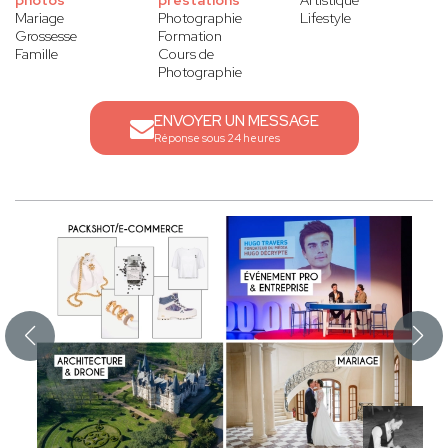
photos
prestations
Artistique
Mariage
Photographie
Lifestyle
Grossesse
Formation
Famille
Cours de
Photographie
ENVOYER UN MESSAGE
Réponse sous 24 heures