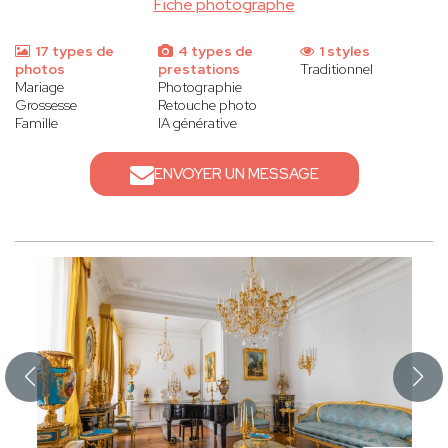
Fiche photographe
17 types de
4 types de
1 styles
photos
prestations
Traditionnel
Mariage
Photographie
Grossesse
Retouche photo
Famille
IA générative
ENVOYER UN MESSAGE