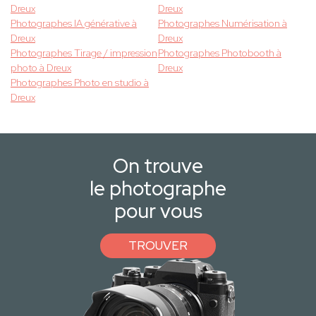
Dreux
Dreux
Photographes IA générative à
Photographes Numérisation à
Dreux
Dreux
Photographes Tirage / impression
Photographes Photobooth à
photo à Dreux
Dreux
Photographes Photo en studio à
Dreux
On trouve
le photographe
pour vous
TROUVER