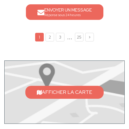
ENVOYER UN MESSAGE
Réponse sous 24 heures
...
1
2
3
25
AFFICHER LA CARTE