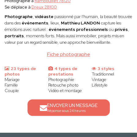
Photographe à
Rambouillet 78120
Se déplace à
Dreux 28100
Photographe
,
vidéaste
passionné par l'humain, la beauté trouvée
dans des
événements
, lieux,
Matthieu LANDON
capture les
émotions avec naturel :
événements professionnels
ou
privés
,
portraits
, moments forts. Mais aussi immobilier, projets mis en
valeur par un regard sensible, une approche bienveillante.
Fiche photographe
23 types de
4 types de
3 styles
photos
prestations
Traditionnel
Mariage
Photographie
Vintage
Famille
Retouche photo
Lifestyle
Couple
Vidéo et montage
ENVOYER UN MESSAGE
Réponse sous 24 heures