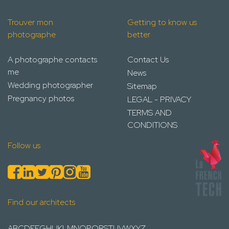
Trouver mon
Getting to know us
photographe
better
A photographe contacts
Contact Us
me
News
Wedding photographer
Sitemap
Pregnancy photos
LEGAL - PRIVACY
TERMS AND
CONDITIONS
Follow us
Find our architects
A
B
C
D
E
F
G
H
I
J
K
L
M
N
O
P
Q
R
S
T
U
V
W
X
Y
Z