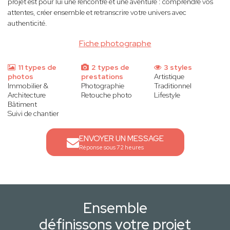
projet est pour lui une rencontre et une aventure : comprendre vos
attentes, créer ensemble et retranscrire votre univers avec
authenticité.
Fiche photographe
11 types de
2 types de
3 styles
photos
prestations
Artistique
Immobilier &
Photographie
Traditionnel
Architecture
Retouche photo
Lifestyle
Bâtiment
Suivi de chantier
ENVOYER UN MESSAGE
Réponse sous 72 heures
Ensemble
définissons votre projet