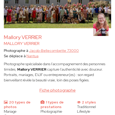
Mallory VERRIER
MALLORY VERRIER
Photographe à
Jacob-Bellecombette 73000
Se déplace à
Nantua
Photographe spécialisée dans l’accompagnement des personnes
timides,
Mallory VERRIER
capture l’authenticité avec douceur.
Portraits, mariages, EVJF ou entrepreneur(es) : son regard
bienveillant révèle la beauté vraie, loin des poses figées.
Fiche photographe
20 types de
1 types de
2 styles
photos
prestations
Traditionnel
Mariage
Photographie
Lifestyle