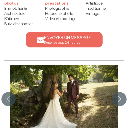
photos
prestations
Artistique
Immobilier &
Photographie
Traditionnel
Architecture
Retouche photo
Vintage
Bâtiment
Vidéo et montage
Suivi de chantier
ENVOYER UN MESSAGE
Réponse sous 24 heures