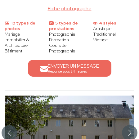
Fiche photographe
18 types de
5 types de
4 styles
photos
prestations
Artistique
Mariage
Photographie
Traditionnel
Immobilier &
Formation
Vintage
Architecture
Cours de
Bâtiment
Photographie
ENVOYER UN MESSAGE
Réponse sous 24 heures