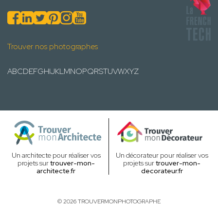
Trouver nos photographes
A
B
C
D
E
F
G
H
I
J
K
L
M
N
O
P
Q
R
S
T
U
V
W
X
Y
Z
Un architecte pour réaliser vos
Un décorateur pour réaliser vos
projets sur
trouver-mon-
projets sur
trouver-mon-
architecte.fr
decorateur.fr
© 2026 TROUVERMONPHOTOGRAPHE