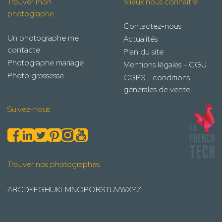
Trouver mon
Mieux nous connaître
photographe
Contactez-nous
Un photographe me
Actualités
contacte
Plan du site
Photographe mariage
Mentions légales - CGU
Photo grossesse
CGPS - conditions
générales de vente
Suivez-nous
Trouver nos photographes
A
B
C
D
E
F
G
H
I
J
K
L
M
N
O
P
Q
R
S
T
U
V
W
X
Y
Z