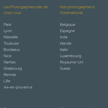
Les Photographes près de
Nos photographes à
chez vous
l'international
Paris
Belgique
Lyon
Espagne
Marseille
Inde
Toulouse
Irlande
Bordeaux
Italie
Nice
Luxembourg
Nantes
Royaume-Uni
Strasbourg
Suisse
Rennes
Lille
Aix-en-provence