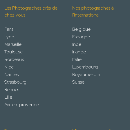
Les Photographes près de
Nos photographes à
chez vous
l'international
Paris
Belgique
Lyon
Espagne
Marseille
Inde
Toulouse
Irlande
Bordeaux
Italie
Nice
Luxembourg
Nantes
Royaume-Uni
Strasbourg
Suisse
Rennes
Lille
Aix-en-provence