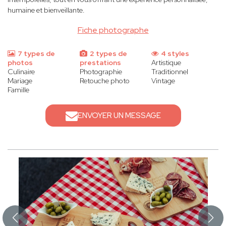
humaine et bienveillante.
Fiche photographe
7 types de
2 types de
4 styles
photos
prestations
Artistique
Culinaire
Photographie
Traditionnel
Mariage
Retouche photo
Vintage
Famille
ENVOYER UN MESSAGE