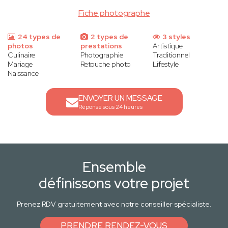
Fiche photographe
24 types de
2 types de
3 styles
photos
prestations
Artistique
Culinaire
Photographie
Traditionnel
Mariage
Retouche photo
Lifestyle
Naissance
ENVOYER UN MESSAGE
Réponse sous 24 heures
Ensemble
définissons votre projet
Prenez RDV gratuitement avec notre conseiller spécialiste.
PRENDRE RENDEZ-VOUS