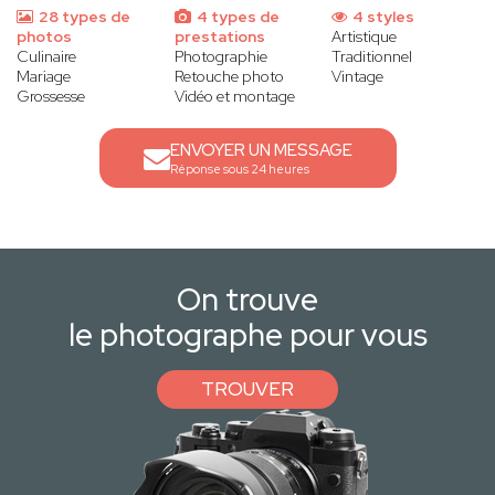
28 types de
4 types de
4 styles
photos
prestations
Artistique
Culinaire
Photographie
Traditionnel
Mariage
Retouche photo
Vintage
Grossesse
Vidéo et montage
ENVOYER UN MESSAGE
Réponse sous 24 heures
On trouve
le photographe pour vous
TROUVER