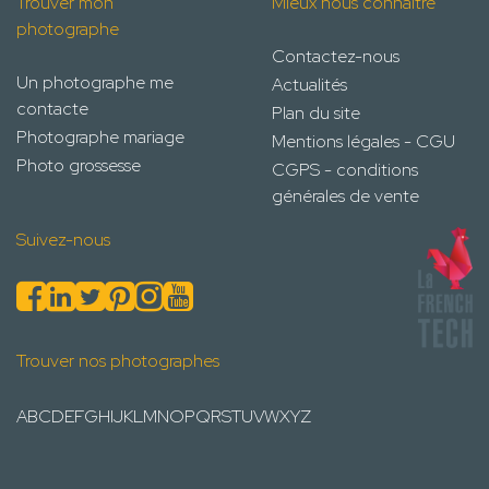
Trouver mon
Mieux nous connaître
photographe
Contactez-nous
Un photographe me
Actualités
contacte
Plan du site
Photographe mariage
Mentions légales - CGU
Photo grossesse
CGPS - conditions
générales de vente
Suivez-nous
Trouver nos photographes
A
B
C
D
E
F
G
H
I
J
K
L
M
N
O
P
Q
R
S
T
U
V
W
X
Y
Z