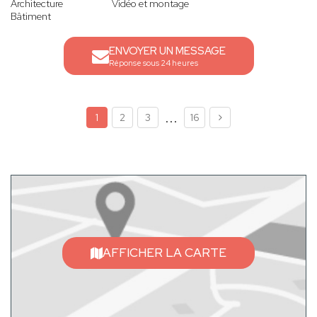
Architecture
Vidéo et montage
Bâtiment
ENVOYER UN MESSAGE
Réponse sous 24 heures
...
1
2
3
16
AFFICHER LA CARTE