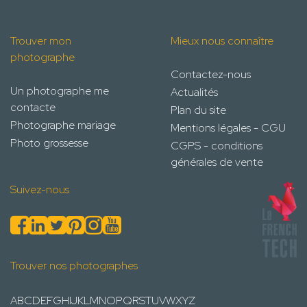
Trouver mon
Mieux nous connaître
photographe
Contactez-nous
Un photographe me
Actualités
contacte
Plan du site
Photographe mariage
Mentions légales - CGU
Photo grossesse
CGPS - conditions
générales de vente
Suivez-nous
Trouver nos photographes
A
B
C
D
E
F
G
H
I
J
K
L
M
N
O
P
Q
R
S
T
U
V
W
X
Y
Z