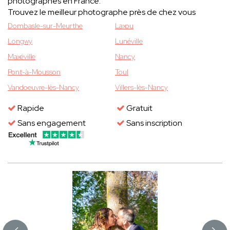
photographes en France.
Trouvez le meilleur photographe près de chez vous
Dombasle-sur-Meurthe
Laxou
Longwy
Lunéville
Maxéville
Nancy
Pont-à-Mousson
Toul
Vandoeuvre-lès-Nancy
Villers-lès-Nancy
Rapide
Gratuit
Sans engagement
Sans inscription