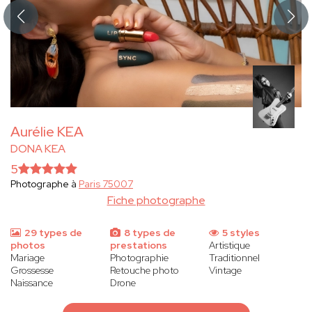
Aurélie KEA
DONA KEA
5
Photographe à
Paris 75007
Fiche photographe
29 types de
8 types de
5 styles
photos
prestations
Artistique
Mariage
Photographie
Traditionnel
Grossesse
Retouche photo
Vintage
Naissance
Drone