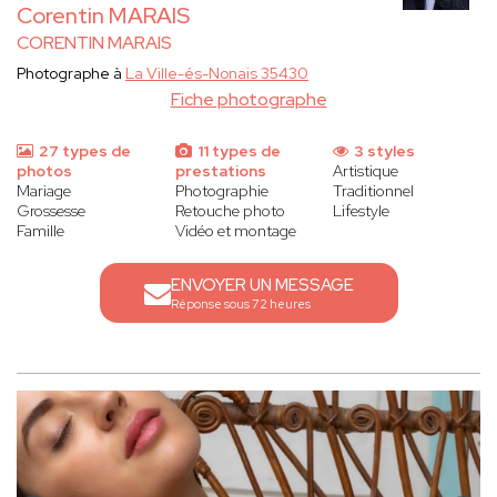
Corentin MARAIS
CORENTIN MARAIS
Photographe à
La Ville-és-Nonais 35430
Fiche photographe
27 types de
11 types de
3 styles
photos
prestations
Artistique
Mariage
Photographie
Traditionnel
Grossesse
Retouche photo
Lifestyle
Famille
Vidéo et montage
ENVOYER UN MESSAGE
Réponse sous 72 heures