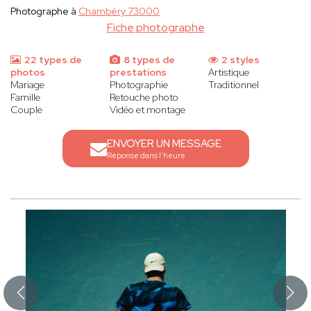
Photographe à
Chambéry 73000
Fiche photographe
22 types de
8 types de
2 styles
photos
prestations
Artistique
Mariage
Photographie
Traditionnel
Famille
Retouche photo
Couple
Vidéo et montage
ENVOYER UN MESSAGE
Réponse dans l'heure