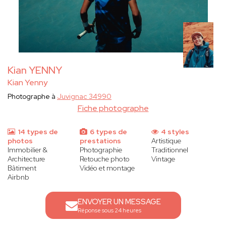
Kian YENNY
Kian Yenny
Photographe à
Juvignac 34990
Fiche photographe
14 types de
6 types de
4 styles
photos
prestations
Artistique
Immobilier &
Photographie
Traditionnel
Architecture
Retouche photo
Vintage
Bâtiment
Vidéo et montage
Airbnb
ENVOYER UN MESSAGE
Réponse sous 24 heures