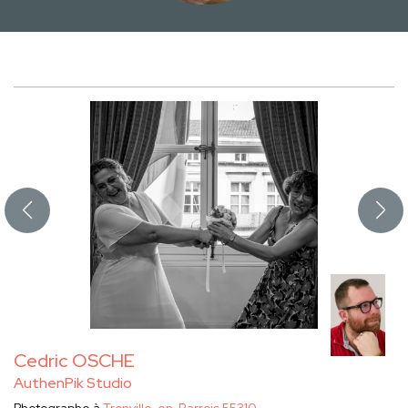
Cedric OSCHE
AuthenPik Studio