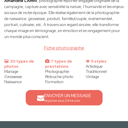
Amandine LAMRI
, photographe reporter engagée originaire de la
campagne, capture avec sensibilité la nature, l’humanité et les enjeux
sociaux de notre époque. Elle réalise également de la photographie
de naissance, grossesse, produit, famille/couple, événementiel,
portrait, culinaire, etc. À travers son regard sincère, elle transforme
chaque image en témoignage, en émotion et en engagement pour
un monde plus conscient.
Fiche photographe
30 types de
7 types de
5 styles
photos
prestations
Artistique
Mariage
Photographie
Traditionnel
Grossesse
Retouche photo
Vintage
Naissance
Formation
ENVOYER UN MESSAGE
Réponse sous 24 heures