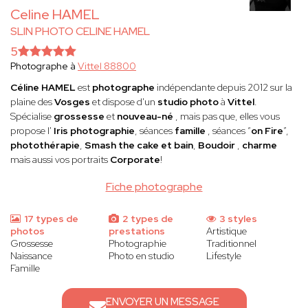
Celine HAMEL
SLIN PHOTO CELINE HAMEL
5
Photographe à
Vittel 88800
Céline HAMEL
est
photographe
indépendante depuis 2012 sur la
plaine des
Vosges
et dispose d'un
studio photo
à
Vittel
.
Spécialise
grossesse
et
nouveau-né
, mais pas que, elles vous
propose l'
Iris
photographie
, séances
famille
, séances “
on Fire
”,
photothérapie
,
Smash the cake et bain
,
Boudoir
,
charme
mais aussi vos portraits
Corporate
!
Fiche photographe
17 types de
2 types de
3 styles
photos
prestations
Artistique
Grossesse
Photographie
Traditionnel
Naissance
Photo en studio
Lifestyle
Famille
ENVOYER UN MESSAGE