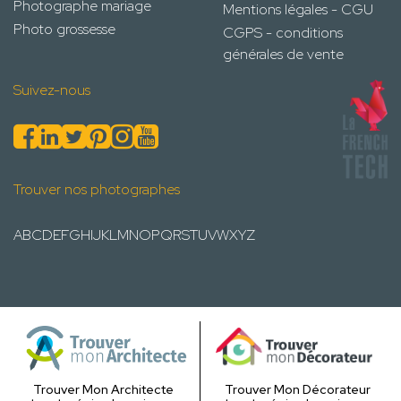
Photographe mariage
Mentions légales - CGU
Photo grossesse
CGPS - conditions
générales de vente
Suivez-nous
Trouver nos photographes
A
B
C
D
E
F
G
H
I
J
K
L
M
N
O
P
Q
R
S
T
U
V
W
X
Y
Z
Trouver Mon Architecte
Trouver Mon Décorateur