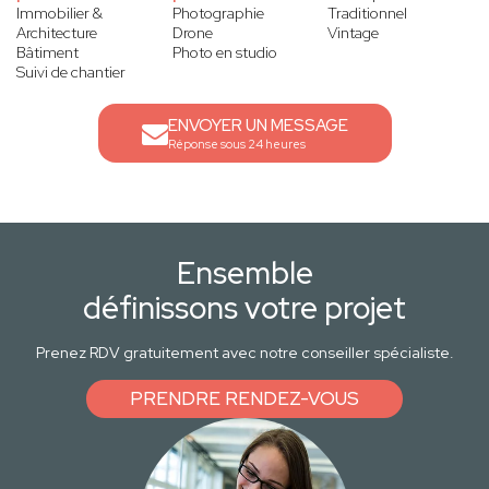
Immobilier &
Photographie
Traditionnel
Architecture
Drone
Vintage
Bâtiment
Photo en studio
Suivi de chantier
ENVOYER UN MESSAGE
Réponse sous 24 heures
Ensemble
définissons votre projet
Prenez RDV gratuitement avec notre conseiller spécialiste.
PRENDRE RENDEZ-VOUS