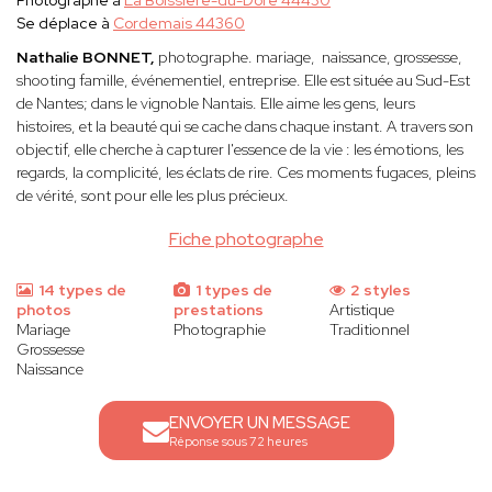
Photographe à
La Boissière-du-Doré 44430
Se déplace à
Cordemais 44360
Nathalie BONNET,
photographe. mariage, naissance, grossesse,
shooting famille, événementiel, entreprise. Elle est située au Sud-Est
de Nantes; dans le vignoble Nantais. Elle
aime les gens, leurs
histoires, et la beauté qui se cache dans chaque instant. A travers son
objectif, elle cherche à capturer l'essence de la vie : les émotions, les
regards, la complicité, les éclats de rire. Ces moments fugaces, pleins
de vérité, sont pour elle les plus précieux.
Fiche photographe
14 types de
1 types de
2 styles
photos
prestations
Artistique
Mariage
Photographie
Traditionnel
Grossesse
Naissance
ENVOYER UN MESSAGE
Réponse sous 72 heures