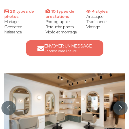
29 types de
10 types de
4 styles
photos
prestations
Artistique
Mariage
Photographie
Traditionnel
Grossesse
Retouche photo
Vintage
Naissance
Vidéo et montage
ENVOYER UN MESSAGE
Réponse dans l'heure