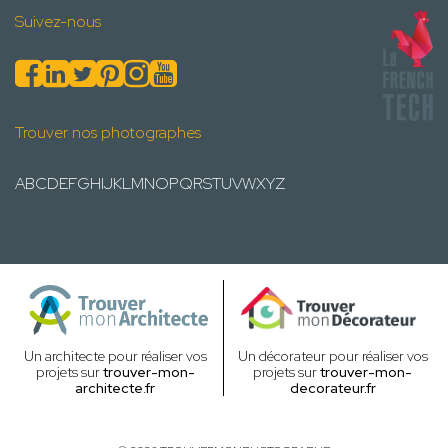
Suivez-nous
Trouver nos photographes
A
B
C
D
E
F
G
H
I
J
K
L
M
N
O
P
Q
R
S
T
U
V
W
X
Y
Z
Un architecte pour réaliser vos
Un décorateur pour réaliser vos
projets sur
trouver-mon-
projets sur
trouver-mon-
architecte.fr
decorateur.fr