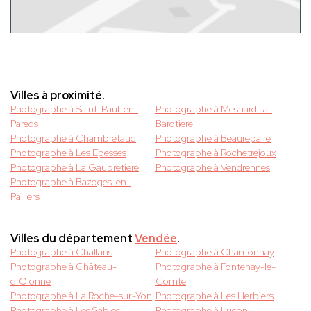
Villes à proximité.
Photographe à Saint-Paul-en-
Photographe à Mesnard-la-
Pareds
Barotiere
Photographe à Chambretaud
Photographe à Beaurepaire
Photographe à Les Epesses
Photographe à Rochetrejoux
Photographe à La Gaubretiere
Photographe à Vendrennes
Photographe à Bazoges-en-
Paillers
Villes du département
Vendée
.
Photographe à Challans
Photographe à Chantonnay
Photographe à Château-
Photographe à Fontenay-le-
d’Olonne
Comte
Photographe à La Roche-sur-Yon
Photographe à Les Herbiers
Photographe à Les Sables-
Photographe à Luçon