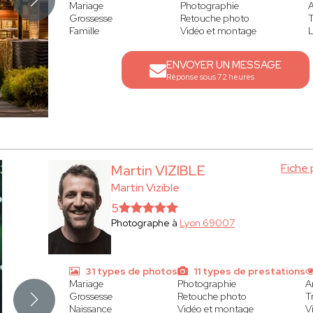
Mariage
Photographie
A
Grossesse
Retouche photo
T
Famille
Vidéo et montage
L
ENVOYER UN MESSAGE
Réponse sous 72 heures
Fiche
Martin VIZIBLE
Martin Vizible
5
Photographe à
Lyon 69007
31 types de photos
11 types de prestations
Mariage
Photographie
A
Grossesse
Retouche photo
T
Naissance
Vidéo et montage
V