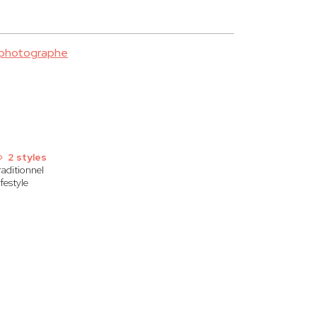
 photographe
2 styles
raditionnel
ifestyle