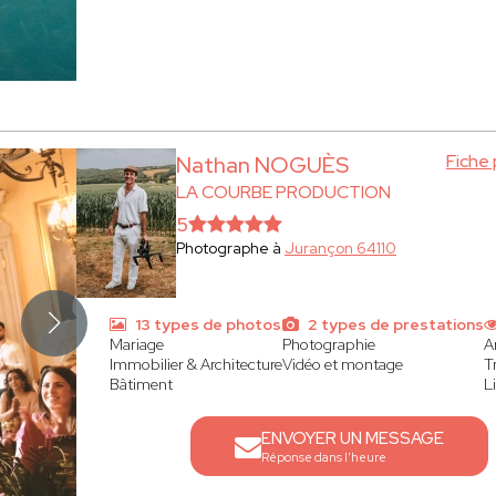
Fiche
Nathan NOGUÈS
LA COURBE PRODUCTION
5
Photographe à
Jurançon 64110
13 types de photos
2 types de prestations
Mariage
Photographie
A
Immobilier & Architecture
Vidéo et montage
T
Bâtiment
L
ENVOYER UN MESSAGE
Réponse dans l'heure