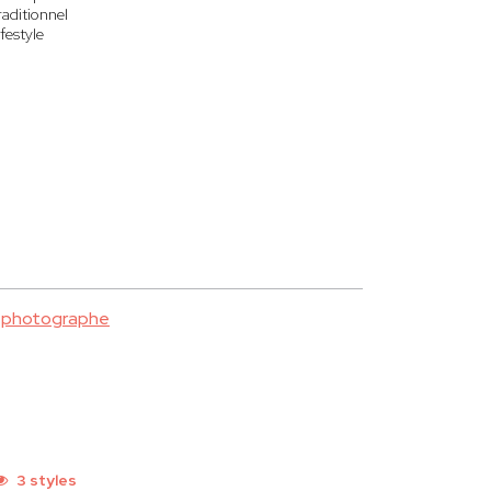
raditionnel
ifestyle
e photographe
3 styles