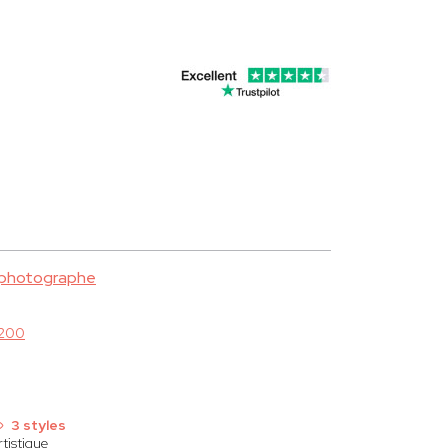
 photographe
2200
3 styles
rtistique