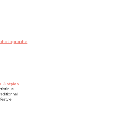
 photographe
3 styles
rtistique
raditionnel
ifestyle