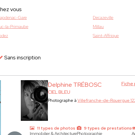
chez vous
apdenac-Gare
Decazeville
uc-la-Primaube
Millau
odez
Saint-Affrique
Sans inscription
Fiche
Delphine TRÉBOSC
CIEL BLEU
Photographe à
Villefranche-de-Rouergue 1
11 types de photos
9 types de prestations
Immobilier & Architecture
Photographie
A