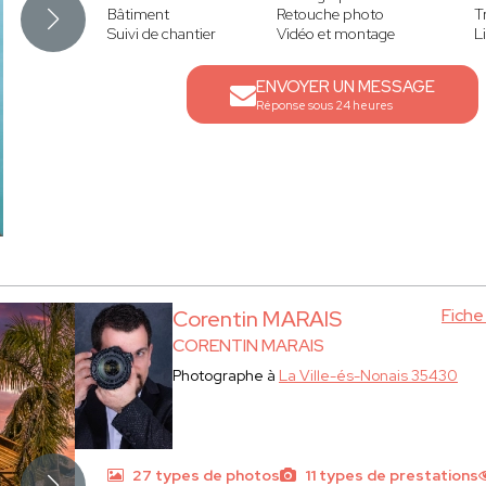
Bâtiment
Retouche photo
T
Suivi de chantier
Vidéo et montage
L
ENVOYER UN MESSAGE
Réponse sous 24 heures
Fich
Corentin MARAIS
CORENTIN MARAIS
Photographe à
La Ville-és-Nonais 35430
27 types de photos
11 types de prestations