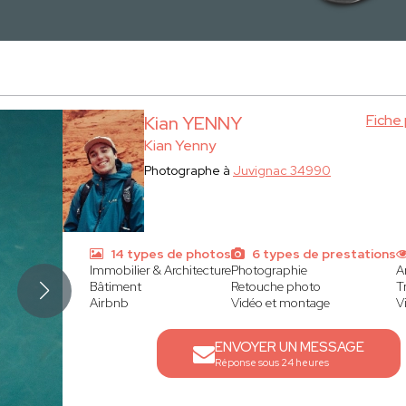
Fiche
Kian YENNY
Kian Yenny
Photographe à
Juvignac 34990
14 types de photos
6 types de prestations
Immobilier & Architecture
Photographie
A
Bâtiment
Retouche photo
T
Airbnb
Vidéo et montage
V
ENVOYER UN MESSAGE
Réponse sous 24 heures