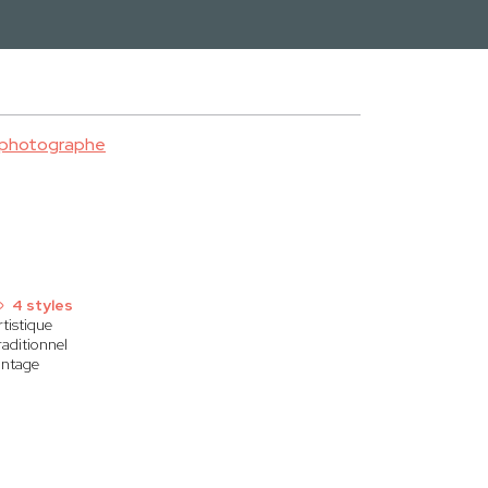
 photographe
4 styles
rtistique
raditionnel
intage