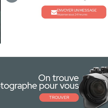
ENVOYER UN MESSAGE
Réponse sous 24 heures
On trouve
otographe pour vous
TROUVER