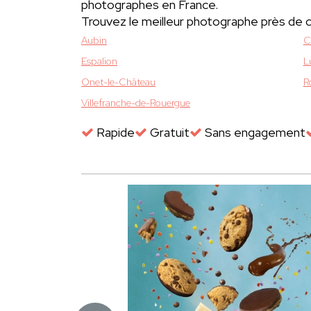
photographes en France.
Trouvez le meilleur photographe près de 
Aubin
C
Espalion
L
Onet-le-Château
R
Villefranche-de-Rouergue
Rapide
Gratuit
Sans engagement