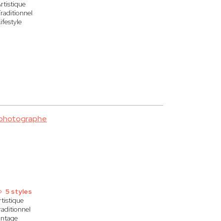
rtistique
raditionnel
ifestyle
 photographe
5 styles
rtistique
raditionnel
intage