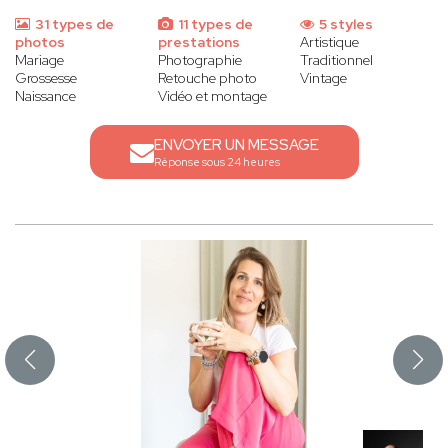
31 types de
11 types de
5 styles
photos
prestations
Artistique
Mariage
Photographie
Traditionnel
Grossesse
Retouche photo
Vintage
Naissance
Vidéo et montage
ENVOYER UN MESSAGE
Réponse sous 24 heures