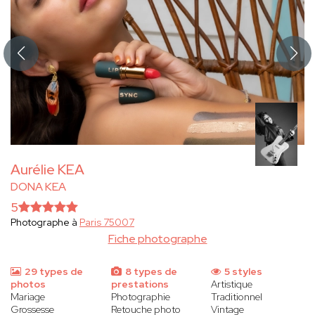
Aurélie KEA
DONA KEA
5
Photographe à
Paris 75007
Fiche photographe
29 types de
8 types de
5 styles
photos
prestations
Artistique
Mariage
Photographie
Traditionnel
Grossesse
Retouche photo
Vintage