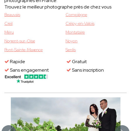
photographes en France.
Trouvez le meilleur photographe près de chez vous
Beauvais
Compiègne
Creil
Crépy-en-Valois
Méru
Montataire
Nogent-sur-Oise
Noyon
Pont-Sainte-Maxence
Senlis
Rapide
Gratuit
Sans engagement
Sans inscription