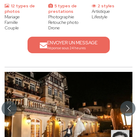
12 types de
5 types de
2 styles
photos
prestations
Artistique
Mariage
Photographie
Lifestyle
Famille
Retouche photo
Couple
Drone
ENVOYER UN MESSAGE
Réponse sous 24 heures