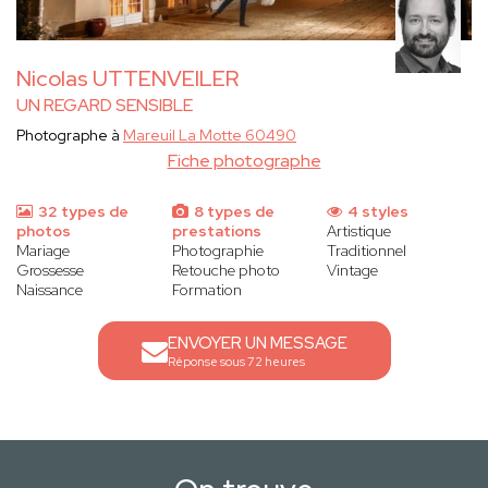
Nicolas UTTENVEILER
UN REGARD SENSIBLE
Photographe à
Mareuil La Motte 60490
Fiche photographe
32 types de
8 types de
4 styles
photos
prestations
Artistique
Mariage
Photographie
Traditionnel
Grossesse
Retouche photo
Vintage
Naissance
Formation
ENVOYER UN MESSAGE
Réponse sous 72 heures