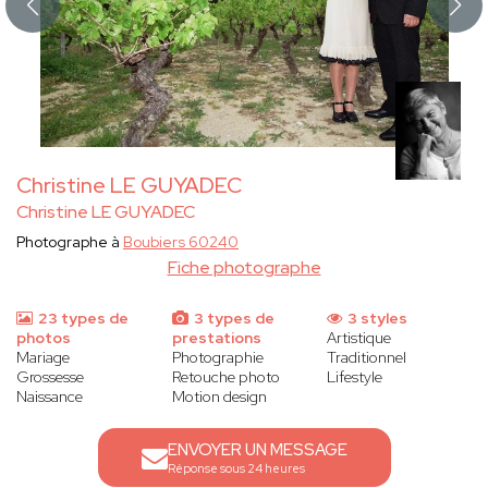
Christine LE GUYADEC
Christine LE GUYADEC
Photographe à
Boubiers 60240
Fiche photographe
23 types de
3 types de
3 styles
photos
prestations
Artistique
Mariage
Photographie
Traditionnel
Grossesse
Retouche photo
Lifestyle
Naissance
Motion design
ENVOYER UN MESSAGE
Réponse sous 24 heures