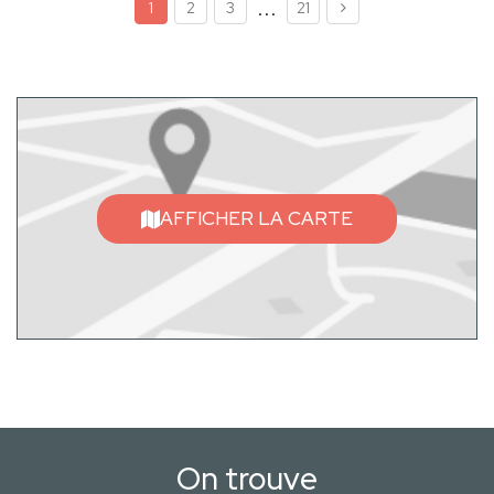
...
1
2
3
21
AFFICHER LA CARTE
On trouve