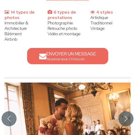
14 types de
6 types de
4 styles
photos
prestations
Artistique
Immobilier &
Photographie
Traditionnel
Architecture
Retouche photo
Vintage
Bâtiment
Vidéo et montage
Airbnb
ENVOYER UN MESSAGE
Réponse sous 24 heures