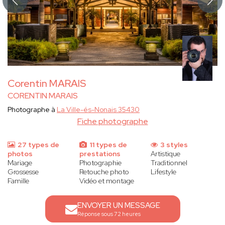
Corentin MARAIS
CORENTIN MARAIS
Photographe à
La Ville-és-Nonais 35430
Fiche photographe
27 types de
11 types de
3 styles
photos
prestations
Artistique
Mariage
Photographie
Traditionnel
Grossesse
Retouche photo
Lifestyle
Famille
Vidéo et montage
ENVOYER UN MESSAGE
Réponse sous 72 heures