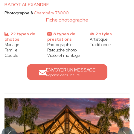
BADOT ALEXANDRE
Photographe à
Chambéry 73000
Fiche photographe
22 types de
8 types de
2 styles
photos
prestations
Artistique
Mariage
Photographie
Traditionnel
Famille
Retouche photo
Couple
Vidéo et montage
ENVOYER UN MESSAGE
Réponse dans l'heure