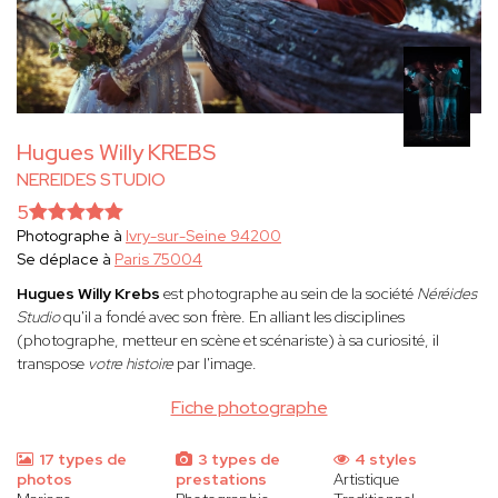
Hugues Willy KREBS
NEREIDES STUDIO
5
Photographe à
Ivry-sur-Seine 94200
Se déplace à
Paris 75004
Hugues Willy Krebs
est photographe au sein de la société
Néréides
Studio
qu'il a fondé avec son frère. En alliant les disciplines
(photographe, metteur en scène et scénariste) à sa curiosité, il
transpose
votre histoire
par l'image.
Fiche photographe
17 types de
3 types de
4 styles
photos
prestations
Artistique