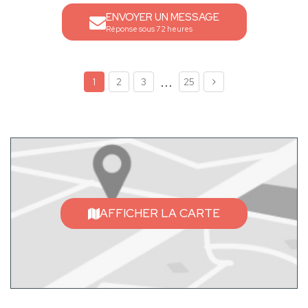
ENVOYER UN MESSAGE
Réponse sous 72 heures
...
1
2
3
25
AFFICHER LA CARTE