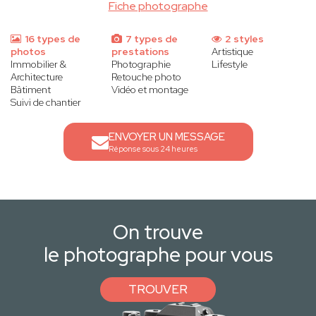
Fiche photographe
16 types de
7 types de
2 styles
photos
prestations
Artistique
Immobilier &
Photographie
Lifestyle
Architecture
Retouche photo
Bâtiment
Vidéo et montage
Suivi de chantier
ENVOYER UN MESSAGE
Réponse sous 24 heures
On trouve
le photographe pour vous
TROUVER