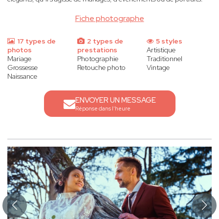
Fiche photographe
17 types de
2 types de
5 styles
photos
prestations
Artistique
Mariage
Photographie
Traditionnel
Grossesse
Retouche photo
Vintage
Naissance
ENVOYER UN MESSAGE
Réponse dans l'heure