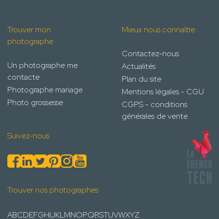
Trouver mon
Mieux nous connaître
photographe
Contactez-nous
Un photographe me
Actualités
contacte
Plan du site
Photographe mariage
Mentions légales - CGU
Photo grossesse
CGPS - conditions
générales de vente
Suivez-nous
Trouver nos photographes
A
B
C
D
E
F
G
H
I
J
K
L
M
N
O
P
Q
R
S
T
U
V
W
X
Y
Z