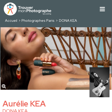
Accueil
Photographes Paris
DONA KEA
Aurélie KEA
DONA KEA