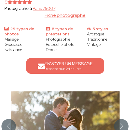
5
Photographe à
Paris 75007
Fiche photographe
29 types de
8 types de
5 styles
photos
prestations
Artistique
Mariage
Photographie
Traditionnel
Grossesse
Retouche photo
Vintage
Naissance
Drone
ENVOYER UN MESSAGE
Réponse sous 24 heures