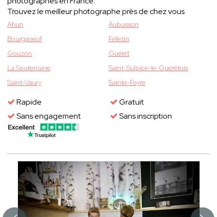
photographes en France.
Trouvez le meilleur photographe près de chez vous
Ahun
Aubusson
Bourganeuf
Felletin
Gouzon
Guéret
La Souterraine
Saint-Sulpice-le-Guérétois
Saint-Vaury
Sainte-Feyre
Rapide
Gratuit
Sans engagement
Sans inscription