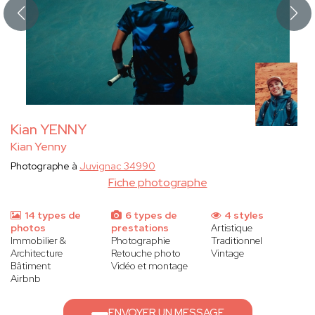
Kian YENNY
Kian Yenny
Photographe à
Juvignac 34990
Fiche photographe
14 types de
6 types de
4 styles
photos
prestations
Artistique
Immobilier &
Photographie
Traditionnel
Architecture
Retouche photo
Vintage
Bâtiment
Vidéo et montage
Airbnb
ENVOYER UN MESSAGE