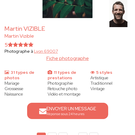
Martin VIZIBLE
Martin Vizible
5
Photographe à
Lyon 69007
Fiche photographe
31 types de
11 types de
5 styles
photos
prestations
Artistique
Mariage
Photographie
Traditionnel
Grossesse
Retouche photo
Vintage
Naissance
Vidéo et montage
ENVOYER UN MESSAGE
Réponse sous 24 heures