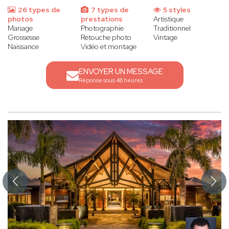
26 types de
7 types de
5 styles
photos
prestations
Artistique
Mariage
Photographie
Traditionnel
Grossesse
Retouche photo
Vintage
Naissance
Vidéo et montage
ENVOYER UN MESSAGE
Réponse sous 48 heures