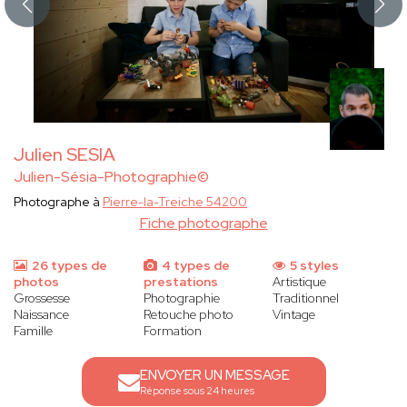
Julien SESIA
Julien-Sésia-Photographie©
Photographe à
Pierre-la-Treiche 54200
Fiche photographe
26 types de
4 types de
5 styles
photos
prestations
Artistique
Grossesse
Photographie
Traditionnel
Naissance
Retouche photo
Vintage
Famille
Formation
ENVOYER UN MESSAGE
Réponse sous 24 heures