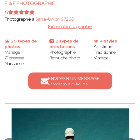
F & F PHOTOGRAPHIE
5
Photographe à
Sarre-Union 67260
Fiche photographe
29 types de
2 types de
4 styles
photos
prestations
Artistique
Mariage
Photographie
Traditionnel
Grossesse
Retouche photo
Vintage
Naissance
ENVOYER UN MESSAGE
Réponse sous 72 heures