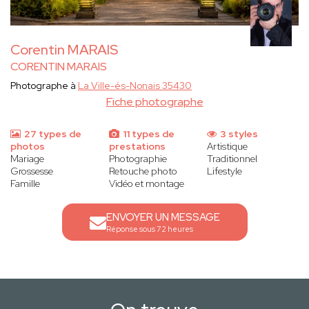
Corentin MARAIS
CORENTIN MARAIS
Photographe à
La Ville-és-Nonais 35430
Fiche photographe
27 types de
11 types de
3 styles
photos
prestations
Artistique
Mariage
Photographie
Traditionnel
Grossesse
Retouche photo
Lifestyle
Famille
Vidéo et montage
ENVOYER UN MESSAGE
Réponse sous 72 heures