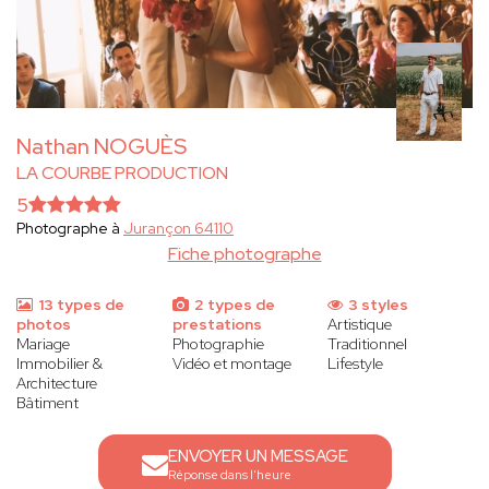
Nathan NOGUÈS
LA COURBE PRODUCTION
5
Photographe à
Jurançon 64110
Fiche photographe
13 types de
2 types de
3 styles
photos
prestations
Artistique
Mariage
Photographie
Traditionnel
Immobilier &
Vidéo et montage
Lifestyle
Architecture
Bâtiment
ENVOYER UN MESSAGE
Réponse dans l'heure