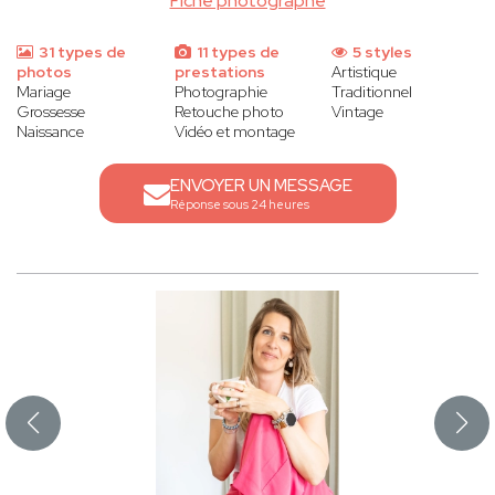
Fiche photographe
31 types de
11 types de
5 styles
photos
prestations
Artistique
Mariage
Photographie
Traditionnel
Grossesse
Retouche photo
Vintage
Naissance
Vidéo et montage
ENVOYER UN MESSAGE
Réponse sous 24 heures