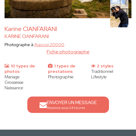
Karine CIANFARANI
KARINE CIANFARANI
Photographe à
Ajaccio 20000
Fiche photographe
10 types de
1 types de
2 styles
photos
prestations
Traditionnel
Mariage
Photographie
Lifestyle
Grossesse
Naissance
ENVOYER UN MESSAGE
Réponse sous 24 heures