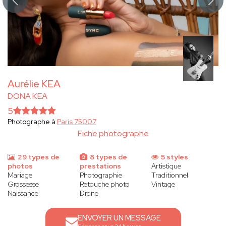
Aurélie KEA
DONA KEA
5
Photographe à
Paris 75007
Fiche photographe
29 types de
8 types de
5 styles
photos
prestations
Artistique
Mariage
Photographie
Traditionnel
Grossesse
Retouche photo
Vintage
Naissance
Drone
ENVOYER UN MESSAGE