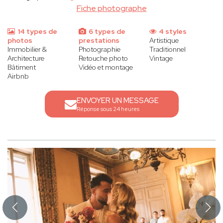
Fiche photographe
14 types de
6 types de
4 styles
photos
prestations
Artistique
Immobilier &
Photographie
Traditionnel
Architecture
Retouche photo
Vintage
Bâtiment
Vidéo et montage
Airbnb
ENVOYER UN MESSAGE
Réponse sous 24 heures