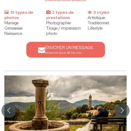
13 types de
2 types de
3 styles
photos
prestations
Artistique
Mariage
Photographie
Traditionnel
Grossesse
Tirage / impression
Lifestyle
Naissance
photo
ENVOYER UN MESSAGE
Réponse sous 48 heures