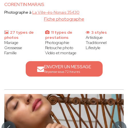
CORENTIN MARAIS
Photographe à
La Ville-és-Nonais 35430
Fiche photographe
27 types de
11 types de
3 styles
photos
prestations
Artistique
Mariage
Photographie
Traditionnel
Grossesse
Retouche photo
Lifestyle
Famille
Vidéo et montage
ENVOYER UN MESSAGE
Réponse sous 72 heures