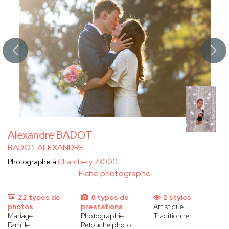
Alexandre BADOT
BADOT ALEXANDRE
Photographe à
Chambéry 73000
Fiche photographe
22 types de
8 types de
2 styles
photos
prestations
Artistique
Mariage
Photographie
Traditionnel
Famille
Retouche photo