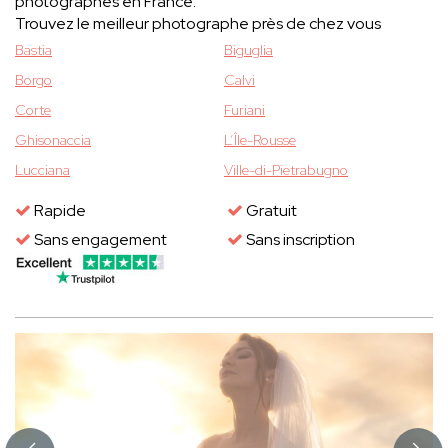
photographes en France.
Trouvez le meilleur photographe près de chez vous
Bastia
Biguglia
Borgo
Calvi
Corte
Furiani
Ghisonaccia
L’Île-Rousse
Lucciana
Ville-di-Pietrabugno
Rapide
Gratuit
Sans engagement
Sans inscription