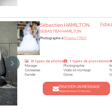
Fiche
Sébastien HAMILTON
SEBASTIEN HAMILTON
Photographe à
Provins 77160
18 types de photos
7 types de prestations
Mariage
Photographie
Ar
Grossesse
Vidéo et montage
T
Famille
Drone
V
ENVOYER UN MESSAGE
Réponse sous 72 heures