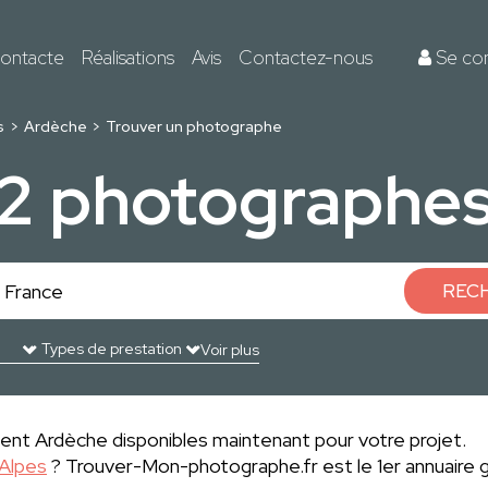
ontacte
Réalisations
Avis
Contactez-nous
Se co
s
Ardèche
Trouver un photographe
2 photographe
REC
Voir plus
nt Ardèche disponibles maintenant pour votre projet.
Alpes
? Trouver-Mon-photographe.fr est le 1er annuaire g