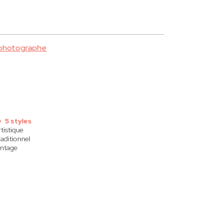
 photographe
5 styles
tistique
raditionnel
intage