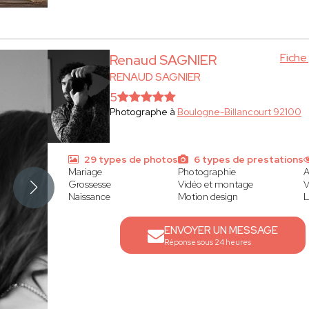
Fiche
Renaud SAGNIER
RENAUD SAGNIER
5
Photographe à
Boulogne-Billancourt 92100
29 types de photos
6 types de prestations
Mariage
Photographie
A
Grossesse
Vidéo et montage
V
Naissance
Motion design
L
ENVOYER UN MESSAGE
Réponse sous 24 heures