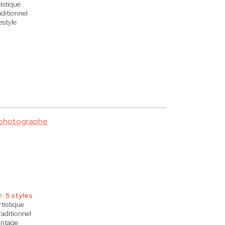
istique
aditionnel
estyle
 photographe
5 styles
rtistique
raditionnel
intage