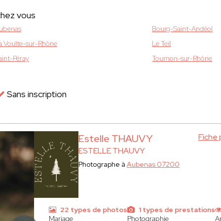
chez vous
ubenas
Bourg-Saint-Andéol
a Voulte-sur-Rhône
Le Teil
aint-Péray
Tournon-sur-Rhône
Sans inscription
Fiche
Estelle THAUVY
ESTELLE THAUVY
Photographe à
Aubenas 07200
22 types de photos
1 types de prestations
Mariage
Photographie
Ar