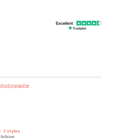
 photographe
3 styles
tistique