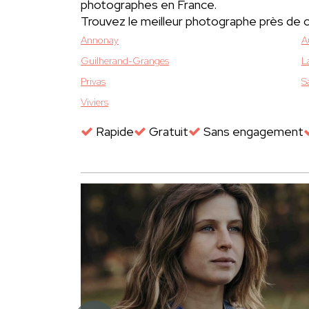
photographes en France.
Trouvez le meilleur photographe près de 
Annonay
A
Guilherand-Granges
L
Privas
S
Viviers
Rapide
Gratuit
Sans engagement