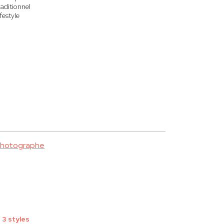
raditionnel
festyle
photographe
3 styles