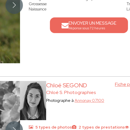
Grossesse
T
Naissance
Li
ENVOYER UN MESSAGE
Réponse sous 72 heures
Fiche 
Chloé SEGOND
Chloé S. Photographies
Photographe à
Annonay 07100
5 types de photos
2 types de prestations