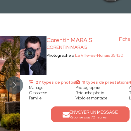
Fich
Corentin MARAIS
CORENTIN MARAIS
Photographe à
La Ville-és-Nonais 35430
27 types de photos
11 types de prestations
Mariage
Photographie
A
Grossesse
Retouche photo
T
Famille
Vidéo et montage
L
ENVOYER UN MESSAGE
Réponse sous 72 heures