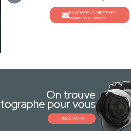
ENVOYER UN MESSAGE
Réponse sous 24 heures
On trouve
otographe pour vous
TROUVER