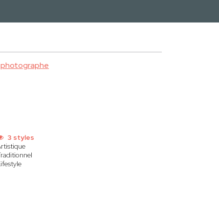
e photographe
3 styles
rtistique
raditionnel
ifestyle