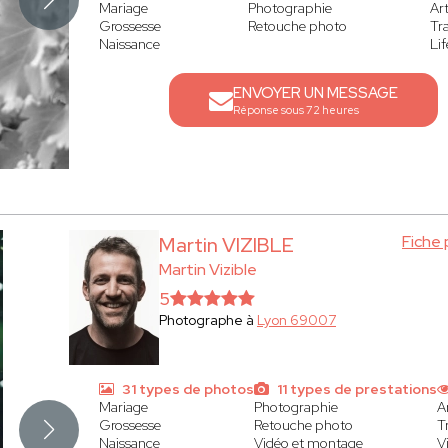
Mariage
Photographie
Art
Grossesse
Retouche photo
Tr
Naissance
Lif
ENVOYER UN MESSAGE
Réponse sous 72 heures
Fiche
Martin VIZIBLE
Martin Vizible
5
Photographe à
Lyon 69007
31 types de photos
11 types de prestations
Mariage
Photographie
A
Grossesse
Retouche photo
T
Naissance
Vidéo et montage
V