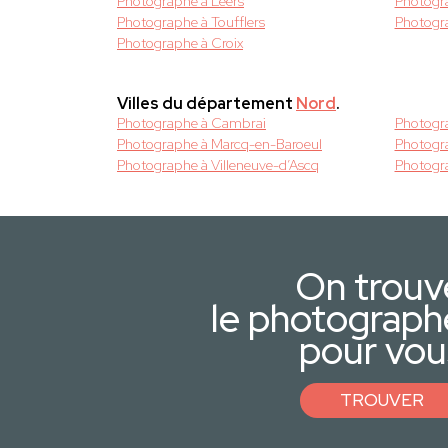
Photographe à Leers
Photogr
Photographe à Toufflers
Photogr
Photographe à Croix
Villes du département
Nord
.
Photographe à Cambrai
Photogr
Photographe à Marcq-en-Baroeul
Photogr
Photographe à Villeneuve-d’Ascq
Photogra
On trouv
le photograph
pour vou
TROUVER