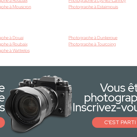
aphe à Roubaix
Photographe à Lys-lez-Lannoy
aphe à Mouscron
Photographe à Estaimpuis
aphe à Douai
Photographe à Dunkerque
aphe à Roubaix
Photographe à Tourcoing
phe à Wattrelos
e
Vous ê
e
photogra
s
Inscrivez-vou
C'EST PARTI 