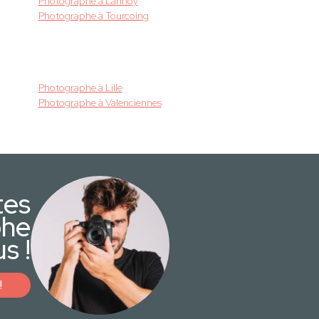
Photographe à Lannoy
Photographe à Tourcoing
Photographe à Lille
Photographe à Valenciennes
tes
phe
s !
!