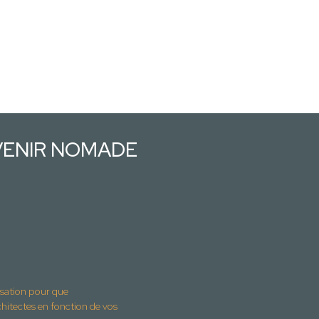
VENIR NOMADE
isation pour que
ctes en fonction de vos