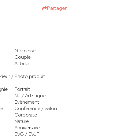
Partager
Grossesse
Couple
Airbnb
rieur /
Photo produit
gnie
Portrait
Nu / Artistique
Evènement
le
Conférence / Salon
Corporate
Nature
Anniversaire
EVG / EVJF