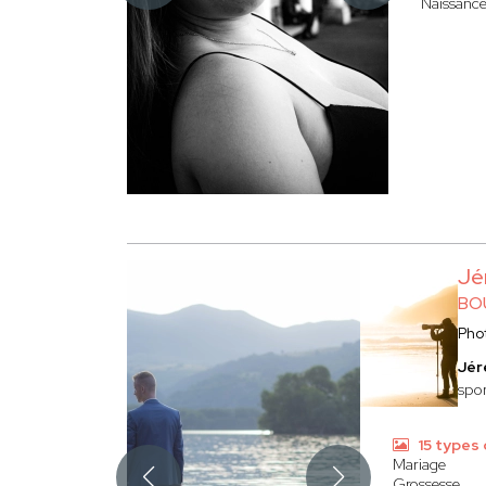
Naissanc
Jé
BO
Pho
Jér
spor
15 types
Mariage
Grossesse