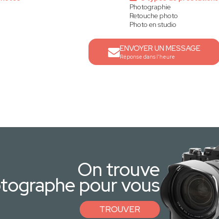
Photographie
Retouche photo
Photo en studio
ENVOYER UN MESSAGE
Réponse dans l'heure
On trouve
otographe pour vous
TROUVER