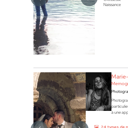
Naissance
Marie
Memog
Photogr
Photograp
particuli
à une app
24 types de 