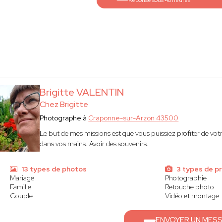
Réponse sous 48 heures
Brigitte VALENTIN
Chez Brigitte
Photographe à
Craponne-sur-Arzon 43500
Le but de mes missions est que vous puissiez profiter de vot
dans vos mains. Avoir des souvenirs.
13 types de photos
3 types de p
Mariage
Photographie
Famille
Retouche photo
Couple
Vidéo et montage
ENVOYER UN MES