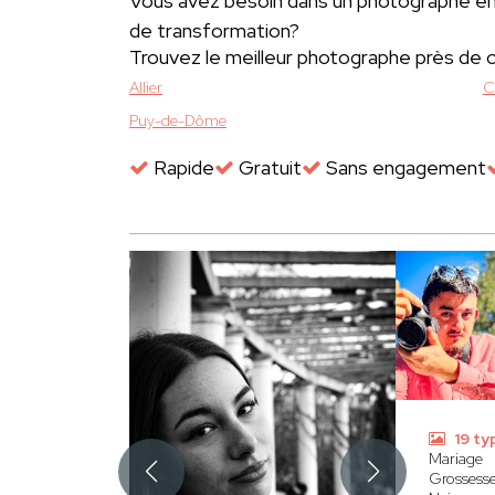
Vous avez besoin dans un photographe e
de transformation?
Trouvez le meilleur photographe près de 
Allier
C
Puy-de-Dôme
Rapide
Gratuit
Sans engagement
19 ty
Mariage
Grossess