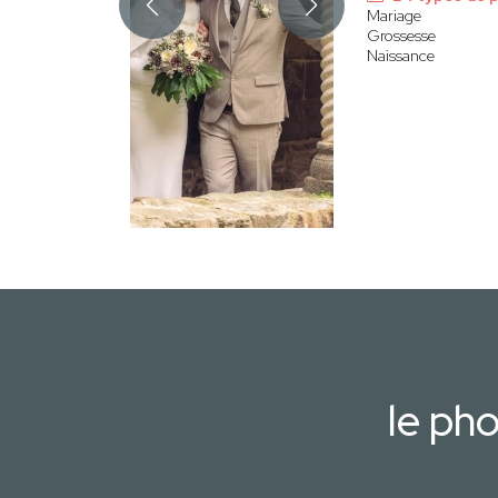
Mariage
Grossesse
Naissance
le ph