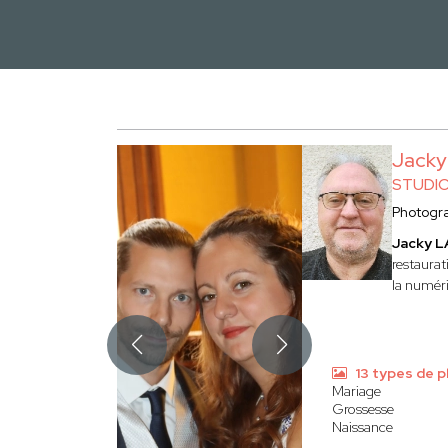
Jack
STUDI
Photogr
Jacky 
restaurat
la numéri
13 types de 
Mariage
Grossesse
Naissance