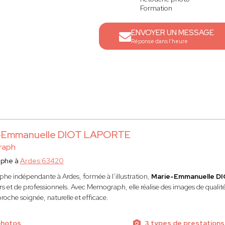
Formation
ENVOYER UN MESSAGE
Réponse dans l'heure
-Emmanuelle DIOT LAPORTE
raph
aphe à
Ardes 63420
he indépendante à Ardes, formée à l’illustration,
Marie-Emmanuelle 
ers et de professionnels. Avec Memograph, elle réalise des images de qualité
roche soignée, naturelle et efficace.
photos
3 types de prestations