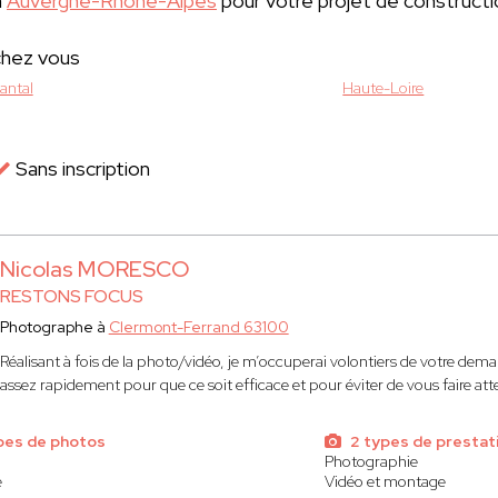
n
Auvergne-Rhône-Alpes
pour votre projet de constructi
chez vous
antal
Haute-Loire
Sans inscription
Nicolas MORESCO
RESTONS FOCUS
Photographe à
Clermont-Ferrand 63100
Réalisant à fois de la photo/vidéo, je m’occuperai volontiers de votre deman
assez rapidement pour que ce soit efficace et pour éviter de vous faire at
pes de photos
2 types de prestat
Photographie
e
Vidéo et montage