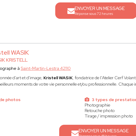
ENVOYER UN MESSAGE
Réponse sous 72 heures
stell WASIK
IK KRISTELL
tographe à
Saint-Martin-Lestra 42110
ionnée d'art et d'image,
Kristell WASIK
, fondatrice de l'Atelier Cerf Volan
meilleurs moments de votre vie personnelle et/ou professionnelle. Chaque i
de photos
3 types de prestatio
Photographie
Retouche photo
Tirage / impression photo
ENVOYER UN MESSAGE