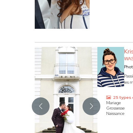
Kri
WAS
Pho
Pass
les 
25 types 
Mariage
Grossesse
Naissance