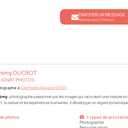
e
ENVOYER UN MESSAGE
Réponse sous 24 heures
rémy DUCROT
UGNAT PHOTOS
tographe à
Clermont-Ferrand 63100
émy
, photographe passionné par les images qui racontent une histoire et 
t, la nature et les expériences humaines, il développe un regard dynamique
 de photos
7 types de prestatio
Photographie
Retouche photo