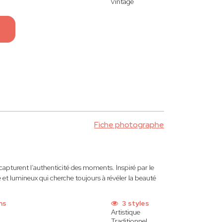
Vintage
Fiche photographe
capturent l’authenticité des moments. Inspiré par le
 et lumineux qui cherche toujours à révéler la beauté
ns
3 styles
Artistique
Traditionnel