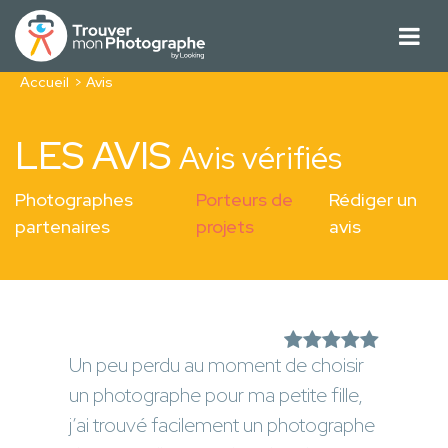
Accueil
Avis
LES AVIS
Avis vérifiés
Photographes
Porteurs de
Rédiger un
partenaires
projets
avis
Un peu perdu au moment de choisir
un photographe pour ma petite fille,
j’ai trouvé facilement un photographe