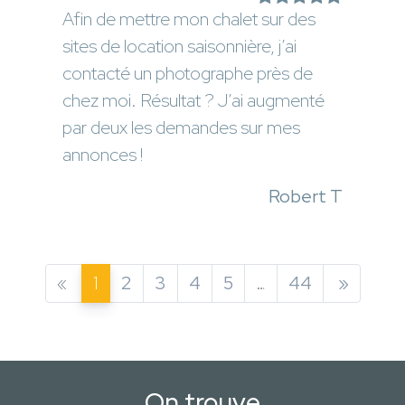
Afin de mettre mon chalet sur des
sites de location saisonnière, j’ai
contacté un photographe près de
chez moi. Résultat ? J’ai augmenté
par deux les demandes sur mes
annonces !
Robert T
«
1
2
3
4
5
…
44
»
On trouve