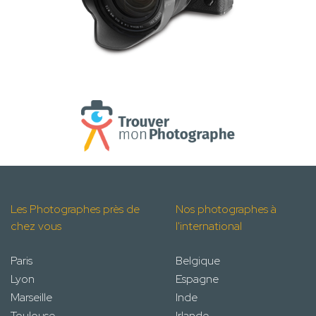
Les Photographes près de
Nos photographes à
chez vous
l'international
Paris
Belgique
Lyon
Espagne
Marseille
Inde
Toulouse
Irlande