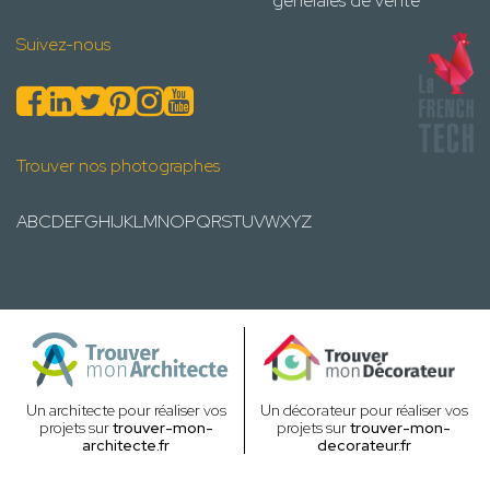
générales de vente
Suivez-nous
Trouver nos photographes
A
B
C
D
E
F
G
H
I
J
K
L
M
N
O
P
Q
R
S
T
U
V
W
X
Y
Z
Un architecte pour réaliser vos
Un décorateur pour réaliser vos
projets sur
trouver-mon-
projets sur
trouver-mon-
architecte.fr
decorateur.fr