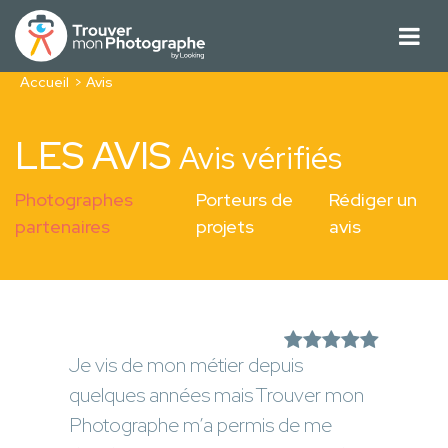
Accueil
Avis
LES AVIS
Avis vérifiés
Photographes
Porteurs de
Rédiger un
partenaires
projets
avis
Je vis de mon métier depuis
quelques années mais Trouver mon
Photographe m’a permis de me