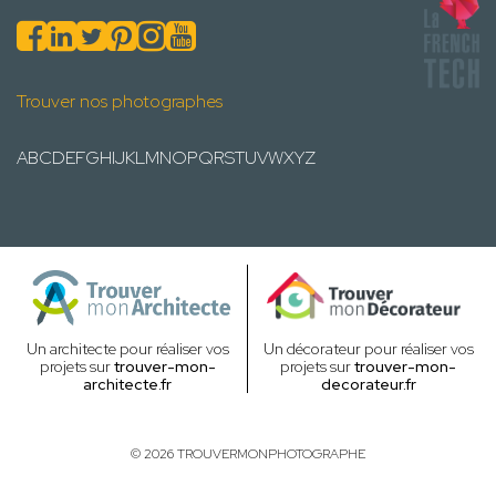
Trouver nos photographes
A
B
C
D
E
F
G
H
I
J
K
L
M
N
O
P
Q
R
S
T
U
V
W
X
Y
Z
Un architecte pour réaliser vos
Un décorateur pour réaliser vos
projets sur
trouver-mon-
projets sur
trouver-mon-
architecte.fr
decorateur.fr
© 2026 TROUVERMONPHOTOGRAPHE