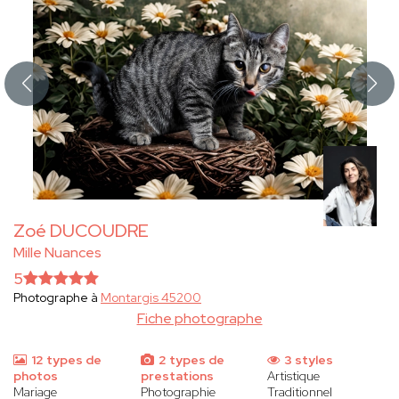
Zoé DUCOUDRE
Mille Nuances
5
Photographe à
Montargis 45200
Fiche photographe
12 types de
2 types de
3 styles
photos
prestations
Artistique
Mariage
Photographie
Traditionnel