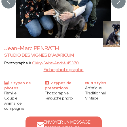
Jean-Marc PENRATH
STUDIO DES VIGNES D'AVARICUM
Photographe à
Cléry-Saint-André 45370
Fiche photographe
7 types de
2 types de
4 styles
photos
prestations
Artistique
Famille
Photographie
Traditionnel
Couple
Retouche photo
Vintage
Animal de
compagnie
ENVOYER UN MESSAGE