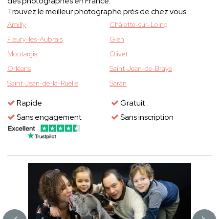
des photographes en France.
Trouvez le meilleur photographe près de chez vous
Amilly
Châlette-sur-Loing
Fleury-les-Aubrais
Gien
Montargis
Olivet
Orléans
Saint-Jean-de-Braye
Saint-Jean-de-la-Ruelle
Saran
Rapide
Gratuit
Sans engagement
Sans inscription