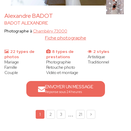
Alexandre BADOT
BADOT ALEXANDRE
Photographe à
Chambéry 73000
Fiche photographe
22 types de
8 types de
2 styles
photos
prestations
Artistique
Mariage
Photographie
Traditionnel
Famille
Retouche photo
Couple
Vidéo et montage
ENVOYER UN MESSAGE
Réponse sous 24 heures
...
1
2
3
21