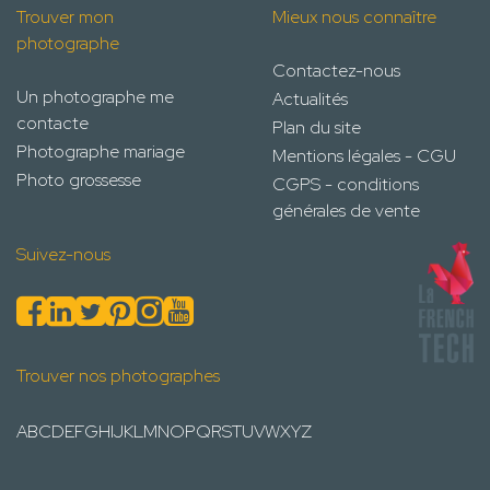
Trouver mon
Mieux nous connaître
photographe
Contactez-nous
Un photographe me
Actualités
contacte
Plan du site
Photographe mariage
Mentions légales - CGU
Photo grossesse
CGPS - conditions
générales de vente
Suivez-nous
Trouver nos photographes
A
B
C
D
E
F
G
H
I
J
K
L
M
N
O
P
Q
R
S
T
U
V
W
X
Y
Z