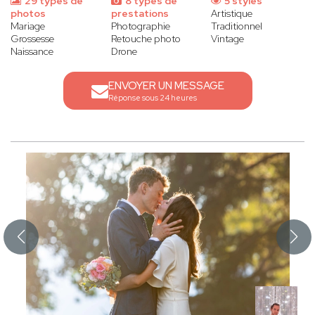
29 types de
8 types de
5 styles
photos
prestations
Artistique
Mariage
Photographie
Traditionnel
Grossesse
Retouche photo
Vintage
Naissance
Drone
ENVOYER UN MESSAGE
Réponse sous 24 heures