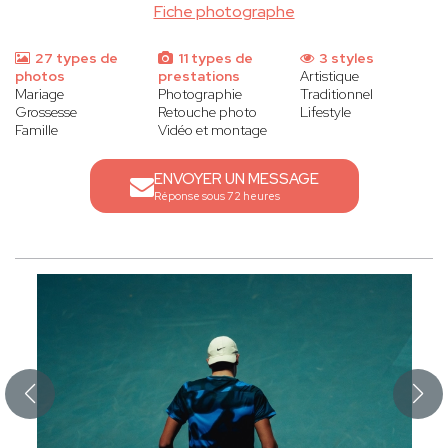
Fiche photographe
27 types de
11 types de
3 styles
photos
prestations
Artistique
Mariage
Photographie
Traditionnel
Grossesse
Retouche photo
Lifestyle
Famille
Vidéo et montage
ENVOYER UN MESSAGE
Réponse sous 72 heures