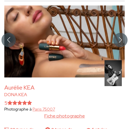
Aurélie KEA
DONA KEA
5
Photographe à
Paris 75007
Fiche photographe