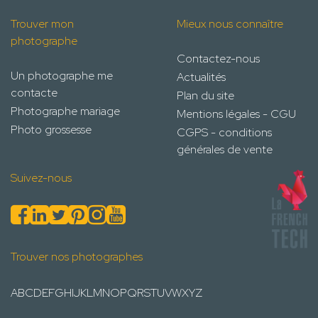
Trouver mon
Mieux nous connaître
photographe
Contactez-nous
Un photographe me
Actualités
contacte
Plan du site
Photographe mariage
Mentions légales - CGU
Photo grossesse
CGPS - conditions
générales de vente
Suivez-nous
Trouver nos photographes
A
B
C
D
E
F
G
H
I
J
K
L
M
N
O
P
Q
R
S
T
U
V
W
X
Y
Z