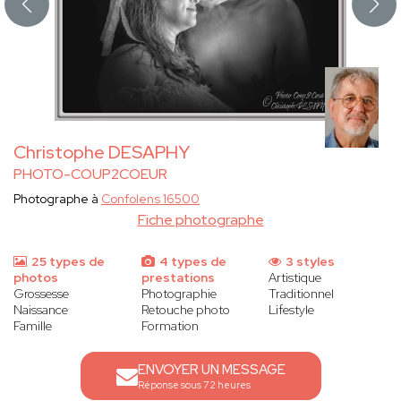
Christophe DESAPHY
PHOTO-COUP2COEUR
Photographe à
Confolens 16500
Fiche photographe
25 types de
4 types de
3 styles
photos
prestations
Artistique
Grossesse
Photographie
Traditionnel
Naissance
Retouche photo
Lifestyle
Famille
Formation
ENVOYER UN MESSAGE
Réponse sous 72 heures