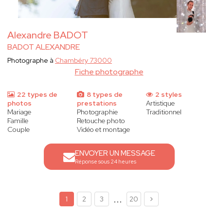
Alexandre BADOT
BADOT ALEXANDRE
Photographe à
Chambéry 73000
Fiche photographe
22 types de
8 types de
2 styles
photos
prestations
Artistique
Mariage
Photographie
Traditionnel
Famille
Retouche photo
Couple
Vidéo et montage
ENVOYER UN MESSAGE
Réponse sous 24 heures
...
1
2
3
20