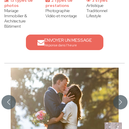
13 types de
2 types de
3 styles
photos
prestations
Artistique
Mariage
Photographie
Traditionnel
Immobilier &
Vidéo et montage
Lifestyle
Architecture
Bâtiment
ENVOYER UN MESSAGE
Réponse dans l'heure