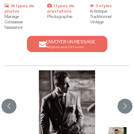
18 types de
1 types de
3 styles
photos
prestations
Artistique
Mariage
Photographie
Traditionnel
Grossesse
Vintage
Naissance
ENVOYER UN MESSAGE
Réponse sous 24 heures