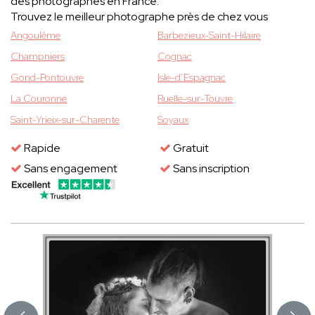
des photographes en France.
Trouvez le meilleur photographe près de chez vous
Angoulême
Barbezieux-Saint-Hilaire
Champniers
Cognac
Gond-Pontouvre
Isle-d’Espagnac
La Couronne
Ruelle-sur-Touvre
Saint-Yrieix-sur-Charente
Soyaux
Rapide
Gratuit
Sans engagement
Sans inscription