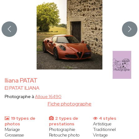
Iliana PATAT
EI PATAT ILIANA
Photographe à
Alloue 16490
Fiche photographe
19 types de
2 types de
4 styles
photos
prestations
Artistique
Mariage
Photographie
Traditionnel
Grossesse
Retouche photo
Vintage