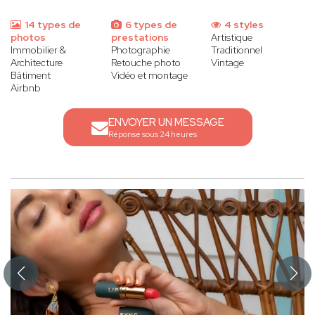
14 types de
6 types de
4 styles
photos
prestations
Artistique
Immobilier &
Photographie
Traditionnel
Architecture
Retouche photo
Vintage
Bâtiment
Vidéo et montage
Airbnb
ENVOYER UN MESSAGE
Réponse sous 24 heures