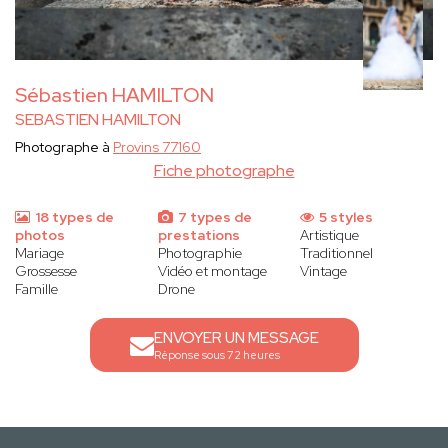
Sébastien HAMILTON
SEBASTIEN HAMILTON
Photographe à
Provins 77160
Fiche photographe
18 types de
7 types de
5 styles
photos
prestations
Artistique
Mariage
Photographie
Traditionnel
Grossesse
Vidéo et montage
Vintage
Famille
Drone
ENVOYER UN MESSAGE
Réponse sous 72 heures