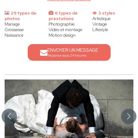
29 types de
6 types de
3 styles
photos
prestations
Artistique
Mariage
Photographie
Vintage
Grossesse
Vidéo et montage
Lifestyle
Naissance
Motion design
ENVOYER UN MESSAGE
Réponse sous 24 heures