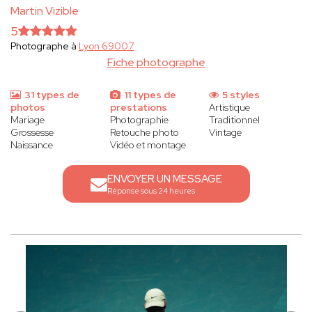
Martin Vizible
5
Photographe à
Lyon 69007
Fiche photographe
31 types de
11 types de
5 styles
photos
prestations
Artistique
Mariage
Photographie
Traditionnel
Grossesse
Retouche photo
Vintage
Naissance
Vidéo et montage
ENVOYER UN MESSAGE
Réponse sous 24 heures