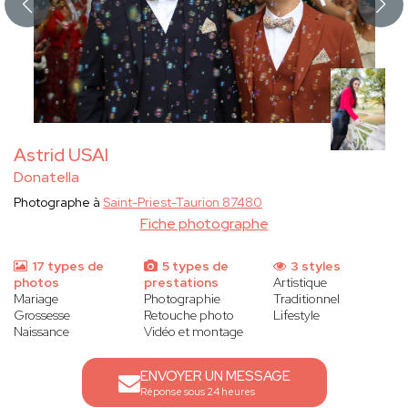
Astrid USAI
Donatella
Photographe à
Saint-Priest-Taurion 87480
Fiche photographe
17 types de
5 types de
3 styles
photos
prestations
Artistique
Mariage
Photographie
Traditionnel
Grossesse
Retouche photo
Lifestyle
Naissance
Vidéo et montage
ENVOYER UN MESSAGE
Réponse sous 24 heures