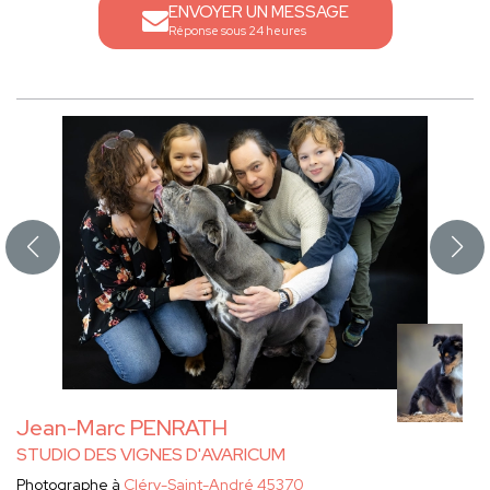
ENVOYER UN MESSAGE
Réponse sous 24 heures
Jean-Marc PENRATH
STUDIO DES VIGNES D'AVARICUM
Photographe à
Cléry-Saint-André 45370