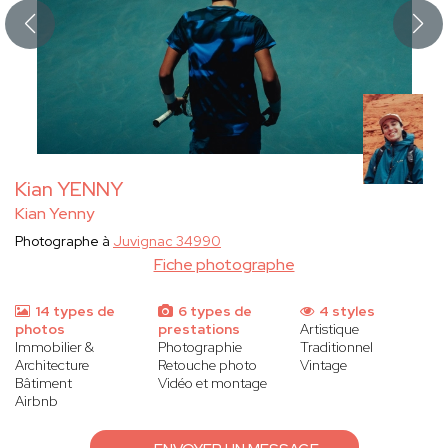
Kian YENNY
Kian Yenny
Photographe à
Juvignac 34990
Fiche photographe
14 types de
6 types de
4 styles
photos
prestations
Artistique
Immobilier &
Photographie
Traditionnel
Architecture
Retouche photo
Vintage
Bâtiment
Vidéo et montage
Airbnb