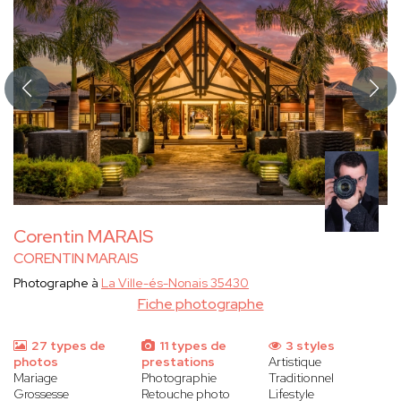
Corentin MARAIS
CORENTIN MARAIS
Photographe à
La Ville-és-Nonais 35430
Fiche photographe
27 types de
11 types de
3 styles
photos
prestations
Artistique
Mariage
Photographie
Traditionnel
Grossesse
Retouche photo
Lifestyle