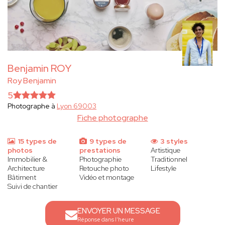
Benjamin ROY
Roy Benjamin
5
Photographe à
Lyon 69003
Fiche photographe
15 types de
9 types de
3 styles
photos
prestations
Artistique
Immobilier &
Photographie
Traditionnel
Architecture
Retouche photo
Lifestyle
Bâtiment
Vidéo et montage
Suivi de chantier
ENVOYER UN MESSAGE
Réponse dans l'heure