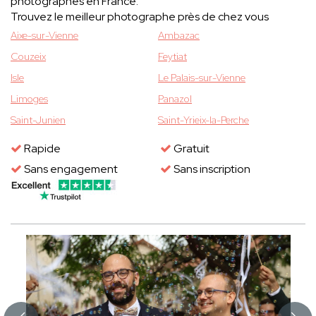
photographes en France.
Trouvez le meilleur photographe près de chez vous
Aixe-sur-Vienne
Ambazac
Couzeix
Feytiat
Isle
Le Palais-sur-Vienne
Limoges
Panazol
Saint-Junien
Saint-Yrieix-la-Perche
Rapide
Gratuit
Sans engagement
Sans inscription